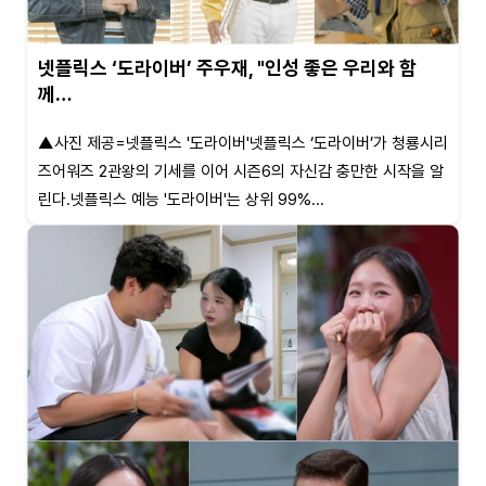
넷플릭스 ‘도라이버’ 주우재, "인성 좋은 우리와 함
께…
▲사진 제공=넷플릭스 '도라이버'넷플릭스 ‘도라이버’가 청룡시리
즈어워즈 2관왕의 기세를 이어 시즌6의 자신감 충만한 시작을 알
린다.넷플릭스 예능 '도라이버'는 상위 99%...