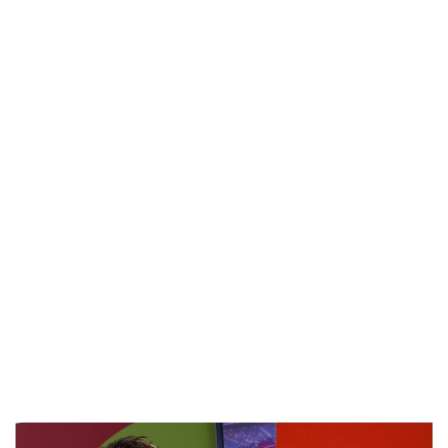
방금 전
| 서울돈화문국악당, 국악 인플루언서 이아진과 함께하는 ...
방금 전
| MBC ‘전지적 참견 시점’ 리센느, 화장실 1개→3개! 99평...
방금 전
| '지금 불륜' 김지훈, 사건 수습에 5억원 요구까지…벼랑 ...
방금 전
| 초록우산, KBS와 '동행' 여름방학 특집 방송
방금 전
| ENA 신병4 : 사보타주 에이스 뉴비 출격 준비 완료! 김...
방금 전
| 음저협, 생성형 AI 시대 창작자 권리 보호 위한 국회 토...
방금 전
| ‘형수다2’ 출산 한 달 앞둔 만삭 아내의 죽음…대한민국 ...
방금 전
| 차인표, 결혼 31년 만에 눈 맞추고 고백 "신애라가...
방금 전
| ENA 그대에게 드림 이혜리였기에 가능했던 지금 이 순간...
방금 전
| KBS2 '불후의 명곡' ‘히든 터틀맨’ 문세윤, 본격 출격! ...