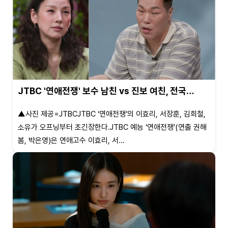
JTBC '연애전쟁' 보수 남친 vs 진보 여친, 전국…
▲사진 제공=JTBCJTBC ‘연애전쟁’의 이효리, 서장훈, 김희철,
소유가 오프닝부터 초긴장한다.JTBC 예능 ‘연애전쟁’(연출 권해
봄, 박은영)은 연애고수 이효리, 서...