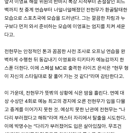
앞서 이영표 해설 위원의 반바지 복장 지적부터 촌철살인 피드
백까지 첫 중계 연습부터 너덜너덜해졌던 전현무가 환골탈태한
모습으로 스포츠국에 모습을 드러낸다. 그는 깔끔한 차림과 누
구보다 먼저 와서 준비하는 모습에 이영표는 엄지를 치켜 세운
다고.
전현무는 안정적인 톤과 꼼꼼한 사전 조사로 오프닝 연습을 완
벽하게 수행한 뒤 동갑내기 이영표와 티키타카 예능감까지 한
스푼 더한다. 이에 스페셜 MC로 출격한 라이즈 은석은 “현무 형
이 자신의 스타일대로 잘 풀어 가는 것 같다”라며 감탄한다고.
이 가운데, 전현무가 뜻밖의 상황에 식은 땀을 흘린다. 연예 대
상 수상만 4회로 예능 최고의 경지에 오른 전현무가 입을 다물
고 중계를 이어가지 못한 것. 예상치 못한 난관에 전현무는 “나
다리 부러졌다고 해줘”라며 캐스터 자리에서 탈출을 시도한다.
이에 박명수는 “다리가 부러졌어도 입은 살아있잖아. 무조건