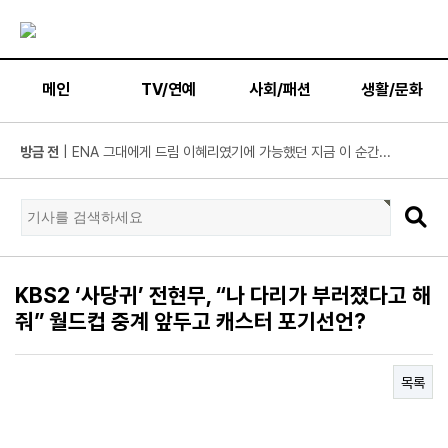
메인
TV/연예
사회/패션
생활/문화
방금 전
| 넷플릭스 ‘도라이버’ 주우재, "인성 좋은 우리와 ...
방금 전
| ’데이식스 영케이’ 솔로 첫 헤드라이너, 사운드플래닛페...
방금 전
| “10년간 관객이 선택한 코미디의 저력” 연극 <꽃의 ...
방금 전
| JTBC '연애전쟁' 보수 남친 vs 진보 여친, 전국민 초예...
방금 전
| 서울문화재단 <동북권 시민예술 이음 큰잔치> 오...
KBS2 ‘사당귀’ 전현무, “나 다리가 부러졌다고 해
방금 전
| KBS 2TV ‘너 말고 다른 연애’ 9월 12일(토) 첫 방송 확...
줘” 월드컵 중계 앞두고 캐스터 포기선언?
방금 전
| 위대한 가이드3 박명수, 사형제 2대 2 분열 위기에 극...
방금 전
| 정보민, ‘사랑이 온다’ 위해 긴 머리 싹둑…과감한 단발 ...
목록
방금 전
| ‘누적 1억 3천만 원 돌파’ 임영웅, 7월 상금 전액 기부
방금 전
| ENA 그대에게 드림 황인엽X이혜리, 이대로 헤어지나? ...