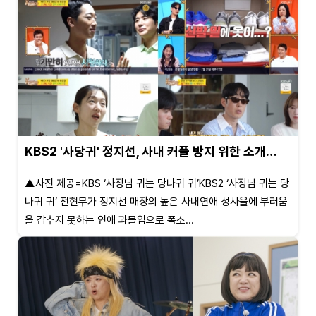
KBS2 '사당귀' 정지선, 사내 커플 방지 위한 소개…
▲사진 제공=KBS ‘사장님 귀는 당나귀 귀’KBS2 ‘사장님 귀는 당
나귀 귀’ 전현무가 정지선 매장의 높은 사내연애 성사율에 부러움
을 감추지 못하는 연애 과몰입으로 폭소...