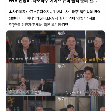
ENA 신병4 : 사보타주 에이스 뉴비 출격 준비 완…
▲사진제공= KT스튜디오지니‘신병4 : 사보타주’ 박민석의 병영
생활이 더 다이내믹해진다.ENA 새 월화드라마 ‘신병4 : 사보타
주’(연출 민진기·조제욱, 극본 윤기영·김단...