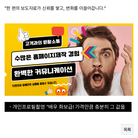
"한 편의 보도자료가 신뢰를 쌓고, 변화를 이끌어갑니다."
- 개인프로필촬영 ”배우 화보급! 가격만큼 충분히 그 값을
합니다“
- 개인프로필촬영 ”배우 화보급! 가격만큼 충분히 그 값을
합니다“
- 30초 라면 쇼츠에서 인기라면 지금 구매해야된다!
- 직장인들의 이거없으면 에너지 바닥이에요
목록
- 연예인도 집에 하나씩 쟁겨두는 탄산수 그 브랜드