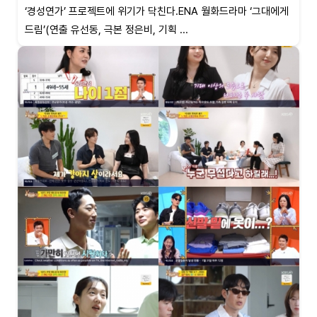
‘경성연가’ 프로젝트에 위기가 닥친다.ENA 월화드라마 ‘그대에게
드림’(연출 유선동, 극본 정은비, 기획 ...