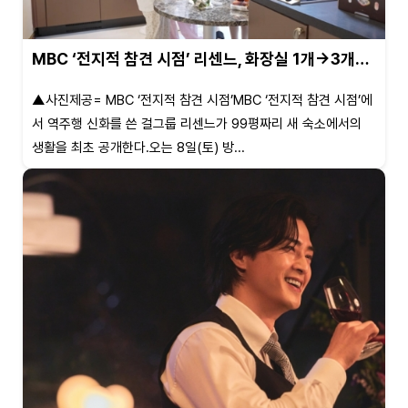
MBC ‘전지적 참견 시점’ 리센느, 화장실 1개→3개…
▲사진제공= MBC ‘전지적 참견 시점’MBC ‘전지적 참견 시점’에
서 역주행 신화를 쓴 걸그룹 리센느가 99평짜리 새 숙소에서의
생활을 최초 공개한다.오는 8일(토) 방...