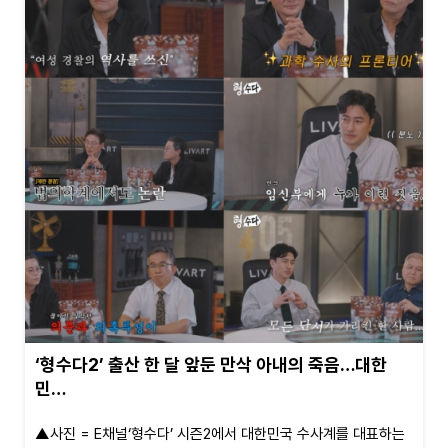
‘형수다2’ 출산 한 달 앞둔 만삭 아내의 죽음…대한
민…
▲사진 = E채널‘형수다’ 시즌2에서 대한민국 수사계를 대표하는