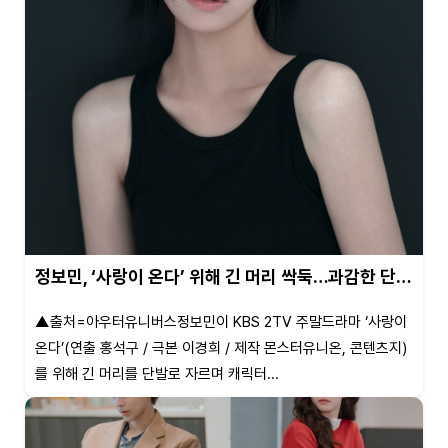
정보민, ‘사랑이 온다’ 위해 긴 머리 싹둑…과감한 단…
▲출처=아우터유니버스정보민이 KBS 2TV 주말드라마 ‘사랑이
온다’(연출 홍석구 / 극본 이경희 / 제작 몬스터유니온, 콘텐츠지)
를 위해 긴 머리를 단발로 자르며 캐릭터...