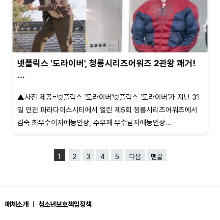
넷플릭스 '도라이버', 청룡시리즈어워즈 2관왕 쾌거!
…
▲사진 제공=넷플릭스 '도라이버'넷플릭스 ‘도라이버’가 지난 31
일 인천 파라다이스시티에서 열린 제5회 청룡시리즈어워즈에서
김숙 최우수여자예능인상, 주우재 우수남자예능인상...
1
2
3
4
5
다음
맨끝
매체소개
ㅣ
청소년보호책임정책