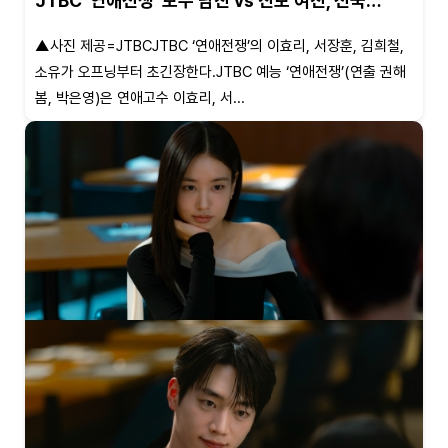
JTBC '연애전쟁' 보수 남친 vs 진보 여친, 전국…
▲사진 제공=JTBCJTBC ‘연애전쟁’의 이효리, 서장훈, 김희철,
소유가 오프닝부터 초긴장한다.JTBC 예능 ‘연애전쟁’(연출 권해
봄, 박은영)은 연애고수 이효리, 서...