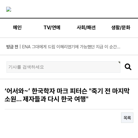
메인
TV/연예
사회/패션
생활/문화
방금 전
| KBS2 '불후의 명곡' ‘히든 터틀맨’ 문세윤, 본격 출격! ...
방금 전
| 넷플릭스 ‘도라이버’ 주우재, "인성 좋은 우리와 ...
방금 전
| ’데이식스 영케이’ 솔로 첫 헤드라이너, 사운드플래닛페...
방금 전
| “10년간 관객이 선택한 코미디의 저력” 연극 <꽃의 ...
방금 전
| JTBC '연애전쟁' 보수 남친 vs 진보 여친, 전국민 초예...
‘어서와~’ 한국학자 마크 피터슨 "죽기 전 마지막
방금 전
| 서울문화재단 <동북권 시민예술 이음 큰잔치> 오...
소원… 제자들과 다시 한국 여행"
방금 전
| KBS 2TV ‘너 말고 다른 연애’ 9월 12일(토) 첫 방송 확...
방금 전
| 위대한 가이드3 박명수, 사형제 2대 2 분열 위기에 극...
방금 전
| 정보민, ‘사랑이 온다’ 위해 긴 머리 싹둑…과감한 단발 ...
목록
방금 전
| ‘누적 1억 3천만 원 돌파’ 임영웅, 7월 상금 전액 기부
방금 전
| ENA 그대에게 드림 황인엽X이혜리, 이대로 헤어지나? ...