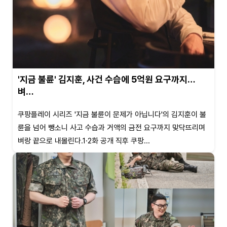
'지금 불륜' 김지훈, 사건 수습에 5억원 요구까지…
벼…
쿠팡플레이 시리즈 '지금 불륜이 문제가 아닙니다'의 김지훈이 불
륜을 넘어 뺑소니 사고 수습과 거액의 금전 요구까지 맞닥뜨리며
벼랑 끝으로 내몰린다.1·2화 공개 직후 쿠팡...