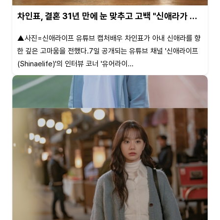
차인표, 결혼 31년 만에 눈 맞추고 고백 "신애라가 …
▲사진=신애라이프 유튜브 캡처배우 차인표가 아내 신애라를 향
한 깊은 고마움을 전했다.7일 공개되는 유튜브 채널 '신애라이프
(Shinaelife)'의 인터뷰 코너 '유어라이...