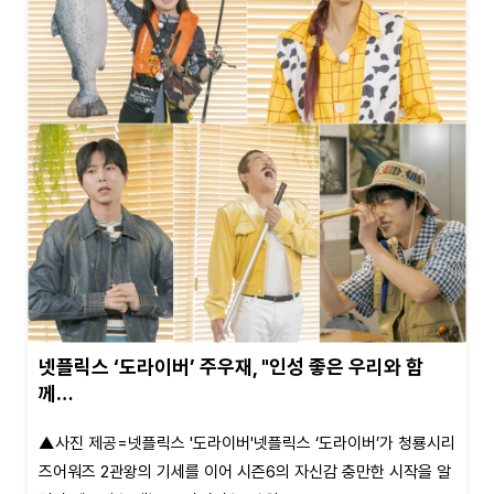
넷플릭스 ‘도라이버’ 주우재, "인성 좋은 우리와 함
께…
▲사진 제공=넷플릭스 '도라이버'넷플릭스 ‘도라이버’가 청룡시리
즈어워즈 2관왕의 기세를 이어 시즌6의 자신감 충만한 시작을 알