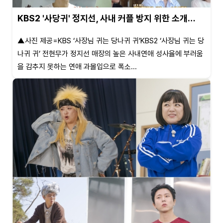
KBS2 '사당귀' 정지선, 사내 커플 방지 위한 소개…
▲사진 제공=KBS ‘사장님 귀는 당나귀 귀’KBS2 ‘사장님 귀는 당
나귀 귀’ 전현무가 정지선 매장의 높은 사내연애 성사율에 부러움
을 감추지 못하는 연애 과몰입으로 폭소...