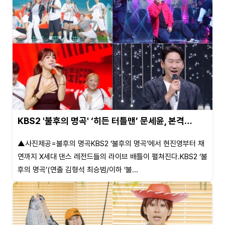
KBS2 '불후의 명곡' ‘히든 터틀맨’ 문세윤, 본격…
▲사진제공=불후의 명곡KBS2 ‘불후의 명곡’에서 현진영부터 채
연까지 X세대 댄스 레전드들의 라이브 배틀이 펼쳐진다.KBS2 ‘불
후의 명곡’(연출 김형석 최승범/이하 ‘불...