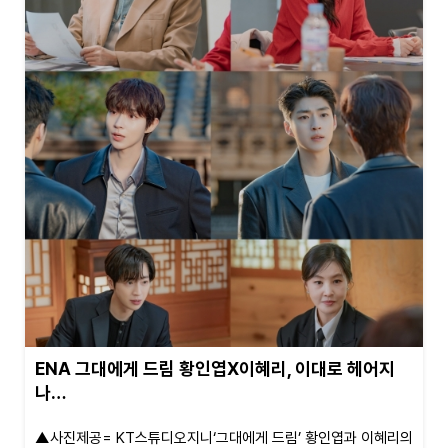
ENA 그대에게 드림 황인엽X이혜리, 이대로 헤어지
나…
▲사진제공= KT스튜디오지니‘그대에게 드림’ 황인엽과 이혜리의