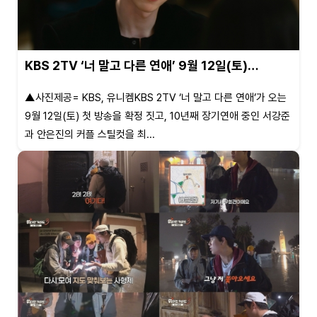
KBS 2TV ‘너 말고 다른 연애’ 9월 12일(토)…
▲사진제공= KBS, 유니켐KBS 2TV ‘너 말고 다른 연애’가 오는
9월 12일(토) 첫 방송을 확정 짓고, 10년째 장기연애 중인 서강준
과 안은진의 커플 스틸컷을 최...