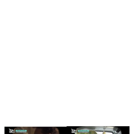
방금 전
| 서울돈화문국악당, 국악 인플루언서 이아진과 함께하는 ...
방금 전
| MBC ‘전지적 참견 시점’ 리센느, 화장실 1개→3개! 99평...
방금 전
| '지금 불륜' 김지훈, 사건 수습에 5억원 요구까지…벼랑 ...
방금 전
| 초록우산, KBS와 '동행' 여름방학 특집 방송
방금 전
| ENA 신병4 : 사보타주 에이스 뉴비 출격 준비 완료! 김...
방금 전
| 음저협, 생성형 AI 시대 창작자 권리 보호 위한 국회 토...
방금 전
| ‘형수다2’ 출산 한 달 앞둔 만삭 아내의 죽음…대한민국 ...
방금 전
| 차인표, 결혼 31년 만에 눈 맞추고 고백 "신애라가...
방금 전
| ENA 그대에게 드림 이혜리였기에 가능했던 지금 이 순간...