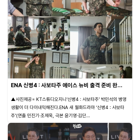
ENA 신병4 : 사보타주 에이스 뉴비 출격 준비 완…
▲사진제공= KT스튜디오지니‘신병4 : 사보타주’ 박민석의 병영
생활이 더 다이내믹해진다.ENA 새 월화드라마 ‘신병4 : 사보타
주’(연출 민진기·조제욱, 극본 윤기영·김단...