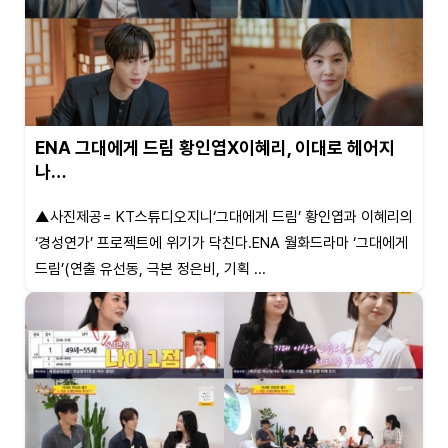
ENA 그대에게 드림 황인엽X이혜리, 이대로 헤어지
나…
▲사진제공= KT스튜디오지니‘그대에게 드림’ 황인엽과 이혜리의
‘경성연가’ 프로젝트에 위기가 닥친다.ENA 월화드라마 ‘그대에게
드림’(연출 유선동, 극본 정은비, 기획 ...