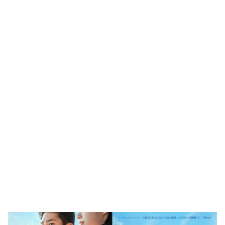
방금 전
| 서울돈화문국악당, 국악 인플루언서 이아진과 함께하는 ...
방금 전
| MBC ‘전지적 참견 시점’ 리센느, 화장실 1개→3개! 99평...
방금 전
| '지금 불륜' 김지훈, 사건 수습에 5억원 요구까지…벼랑 ...
방금 전
| 초록우산, KBS와 '동행' 여름방학 특집 방송
방금 전
| ENA 신병4 : 사보타주 에이스 뉴비 출격 준비 완료! 김...
방금 전
| 음저협, 생성형 AI 시대 창작자 권리 보호 위한 국회 토...
방금 전
| ‘형수다2’ 출산 한 달 앞둔 만삭 아내의 죽음…대한민국 ...
방금 전
| 차인표, 결혼 31년 만에 눈 맞추고 고백 "신애라가...
방금 전
| ENA 그대에게 드림 이혜리였기에 가능했던 지금 이 순간...