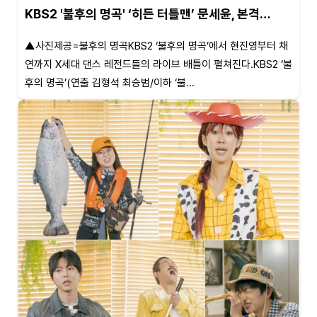
KBS2 '불후의 명곡' ‘히든 터틀맨’ 문세윤, 본격…
▲사진제공=불후의 명곡KBS2 ‘불후의 명곡’에서 현진영부터 채
연까지 X세대 댄스 레전드들의 라이브 배틀이 펼쳐진다.KBS2 ‘불
후의 명곡’(연출 김형석 최승범/이하 ‘불...