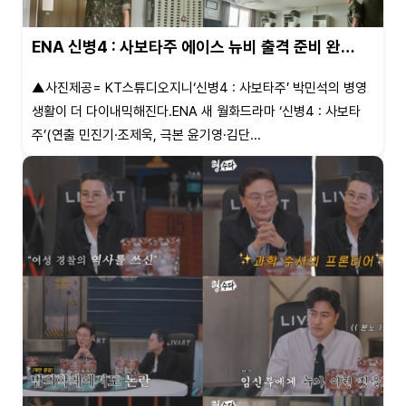
ENA 신병4 : 사보타주 에이스 뉴비 출격 준비 완…
▲사진제공= KT스튜디오지니‘신병4 : 사보타주’ 박민석의 병영
생활이 더 다이내믹해진다.ENA 새 월화드라마 ‘신병4 : 사보타
주’(연출 민진기·조제욱, 극본 윤기영·김단...