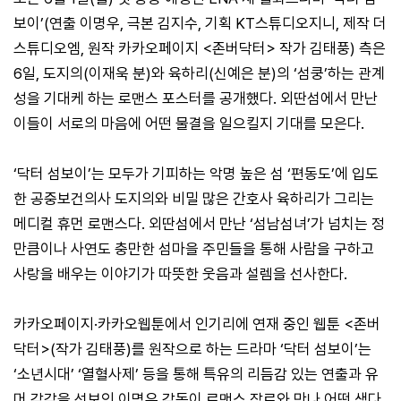
보이’(연출 이명우, 극본 김지수, 기획 KT스튜디오지니, 제작 더
스튜디오엠, 원작 카카오페이지 <존버닥터> 작가 김태풍) 측은
6일, 도지의(이재욱 분)와 육하리(신예은 분)의 ‘섬쿵’하는 관계
성을 기대케 하는 로맨스 포스터를 공개했다. 외딴섬에서 만난
이들이 서로의 마음에 어떤 물결을 일으킬지 기대를 모은다.
‘닥터 섬보이’는 모두가 기피하는 악명 높은 섬 ‘편동도’에 입도
한 공중보건의사 도지의와 비밀 많은 간호사 육하리가 그리는
메디컬 휴먼 로맨스다. 외딴섬에서 만난 ‘섬남섬녀’가 넘치는 정
만큼이나 사연도 충만한 섬마을 주민들을 통해 사람을 구하고
사랑을 배우는 이야기가 따뜻한 웃음과 설렘을 선사한다.
카카오페이지·카카오웹툰에서 인기리에 연재 중인 웹툰 <존버
닥터>(작가 김태풍)를 원작으로 하는 드라마 ‘닥터 섬보이’는
‘소년시대’ ‘열혈사제’ 등을 통해 특유의 리듬감 있는 연출과 유
머 감각을 선보인 이명우 감독이 로맨스 장르와 만나 어떤 색다