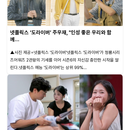
넷플릭스 ‘도라이버’ 주우재, "인성 좋은 우리와 함
께…
▲사진 제공=넷플릭스 '도라이버'넷플릭스 ‘도라이버’가 청룡시리
즈어워즈 2관왕의 기세를 이어 시즌6의 자신감 충만한 시작을 알
린다.넷플릭스 예능 '도라이버'는 상위 99%...