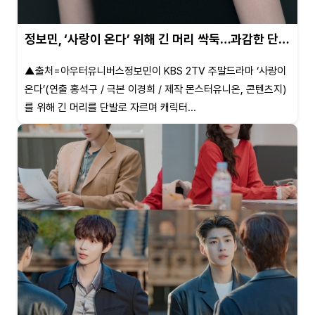
정보민, ‘사랑이 온다’ 위해 긴 머리 싹둑…과감한 단…
▲출처=아우터유니버스정보민이 KBS 2TV 주말드라마 ‘사랑이
온다’(연출 홍석구 / 극본 이경희 / 제작 몬스터유니온, 콘텐츠지)
를 위해 긴 머리를 단발로 자르며 캐릭터...