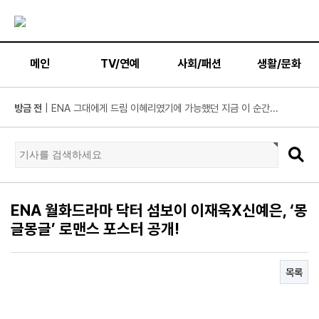
메인
TV/연예
사회/패션
생활/문화
방금 전
| KBS2 '불후의 명곡' ‘히든 터틀맨’ 문세윤, 본격 출격! ...
방금 전
| 넷플릭스 ‘도라이버’ 주우재, "인성 좋은 우리와 ...
방금 전
| ’데이식스 영케이’ 솔로 첫 헤드라이너, 사운드플래닛페...
방금 전
| “10년간 관객이 선택한 코미디의 저력” 연극 <꽃의 ...
방금 전
| JTBC '연애전쟁' 보수 남친 vs 진보 여친, 전국민 초예...
방금 전
| 서울문화재단 <동북권 시민예술 이음 큰잔치> 오...
ENA 월화드라마 닥터 섬보이 이재욱X신예은, ‘몽
방금 전
| KBS 2TV ‘너 말고 다른 연애’ 9월 12일(토) 첫 방송 확...
글몽글’ 로맨스 포스터 공개!
방금 전
| 위대한 가이드3 박명수, 사형제 2대 2 분열 위기에 극...
방금 전
| 정보민, ‘사랑이 온다’ 위해 긴 머리 싹둑…과감한 단발 ...
목록
방금 전
| ‘누적 1억 3천만 원 돌파’ 임영웅, 7월 상금 전액 기부
방금 전
| ENA 그대에게 드림 황인엽X이혜리, 이대로 헤어지나? ...