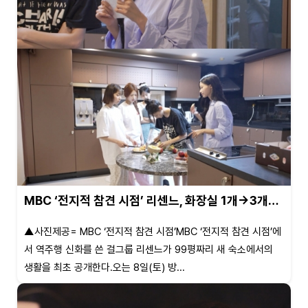
MBC ‘전지적 참견 시점’ 리센느, 화장실 1개→3개…
▲사진제공= MBC ‘전지적 참견 시점’MBC ‘전지적 참견 시점’에
서 역주행 신화를 쓴 걸그룹 리센느가 99평짜리 새 숙소에서의
생활을 최초 공개한다.오는 8일(토) 방...