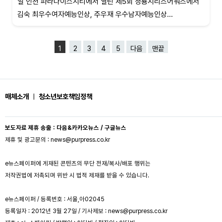
일 인천 파라다이스시티에서 열린 제5회 청룡시리즈어워즈에서
김숙 최우수여자예능인상, 주우재 우수남자예능인상...
1
2
3
4
5
다음
맨끝
매체소개
ㅣ
청소년보호책임정책
보도자료 제휴 송출 : 다음&카카오뉴스 / 구글뉴스
제휴 및 광고문의 : news@purpress.co.kr
e뉴스페이퍼에 게재된 콘텐츠의 무단 전재/복사/배포 행위는
저작권법에 저촉되며 위반 시 법적 제재를 받을 수 있습니다.
e뉴스페이퍼 / 등록번호 : 서울,아02045
등록일자 : 2012년 3월 27일 / 기사제보 : news@purpress.co.kr