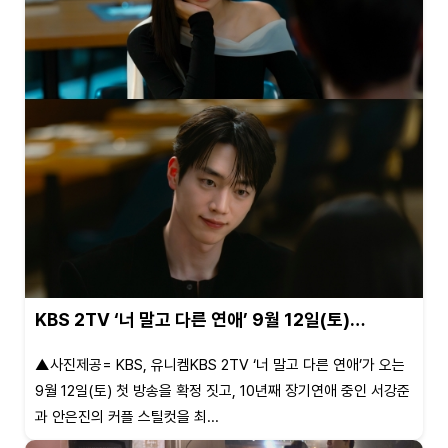
KBS 2TV ‘너 말고 다른 연애’ 9월 12일(토)…
▲사진제공= KBS, 유니켐KBS 2TV ‘너 말고 다른 연애’가 오는
9월 12일(토) 첫 방송을 확정 짓고, 10년째 장기연애 중인 서강준
과 안은진의 커플 스틸컷을 최...