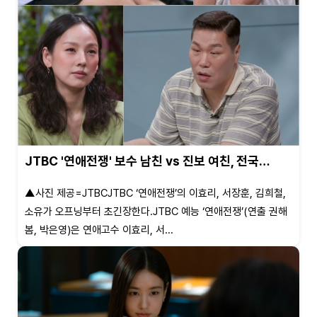
JTBC '연애전쟁' 보수 남친 vs 진보 여친, 전국…
▲사진 제공=JTBCJTBC ‘연애전쟁’의 이효리, 서장훈, 김희철,
소유가 오프닝부터 초긴장한다.JTBC 예능 ‘연애전쟁’(연출 권해
봄, 박은영)은 연애고수 이효리, 서...