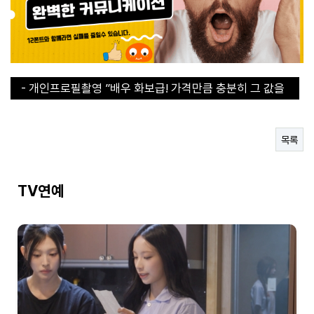
- 개인프로필촬영 ”배우 화보급! 가격만큼 충분히 그 값을
합니다“
- 개인프로필촬영 ”배우 화보급! 가격만큼 충분히 그 값을
합니다“
- 30초 라면 쇼츠에서 인기라면 지금 구매해야된다!
- 직장인들의 이거없으면 에너지 바닥이에요
목록
- 연예인도 집에 하나씩 쟁겨두는 탄산수 그 브랜드
TV연예