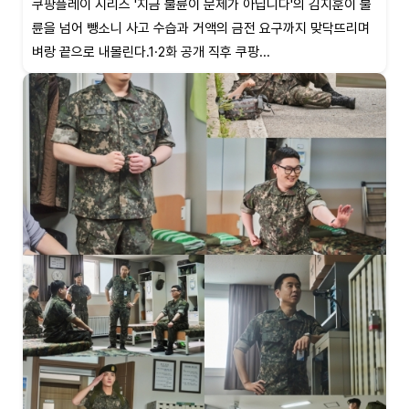
쿠팡플레이 시리즈 '지금 불륜이 문제가 아닙니다'의 김지훈이 불
륜을 넘어 뺑소니 사고 수습과 거액의 금전 요구까지 맞닥뜨리며
벼랑 끝으로 내몰린다.1·2화 공개 직후 쿠팡...