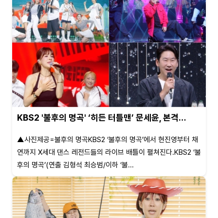
KBS2 '불후의 명곡' ‘히든 터틀맨’ 문세윤, 본격…
▲사진제공=불후의 명곡KBS2 ‘불후의 명곡’에서 현진영부터 채
연까지 X세대 댄스 레전드들의 라이브 배틀이 펼쳐진다.KBS2 ‘불
후의 명곡’(연출 김형석 최승범/이하 ‘불...