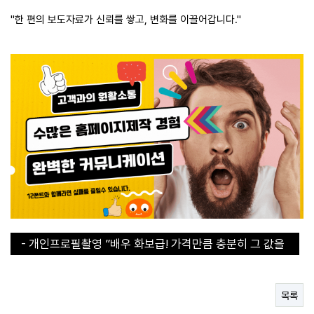
"한 편의 보도자료가 신뢰를 쌓고, 변화를 이끌어갑니다."
- 개인프로필촬영 ”배우 화보급! 가격만큼 충분히 그 값을
합니다“
- 개인프로필촬영 ”배우 화보급! 가격만큼 충분히 그 값을
합니다“
- 30초 라면 쇼츠에서 인기라면 지금 구매해야된다!
- 직장인들의 이거없으면 에너지 바닥이에요
목록
- 연예인도 집에 하나씩 쟁겨두는 탄산수 그 브랜드