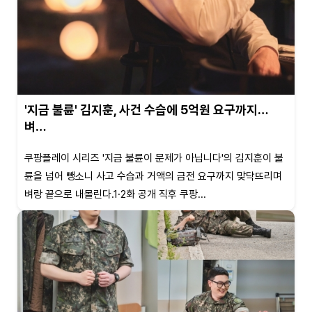
'지금 불륜' 김지훈, 사건 수습에 5억원 요구까지…
벼…
쿠팡플레이 시리즈 '지금 불륜이 문제가 아닙니다'의 김지훈이 불
륜을 넘어 뺑소니 사고 수습과 거액의 금전 요구까지 맞닥뜨리며
벼랑 끝으로 내몰린다.1·2화 공개 직후 쿠팡...