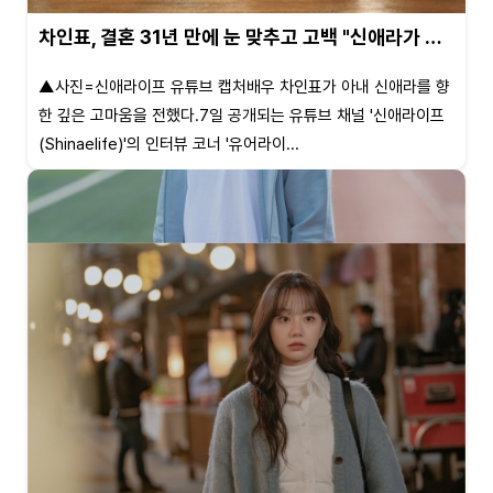
차인표, 결혼 31년 만에 눈 맞추고 고백 "신애라가 …
▲사진=신애라이프 유튜브 캡처배우 차인표가 아내 신애라를 향
한 깊은 고마움을 전했다.7일 공개되는 유튜브 채널 '신애라이프
(Shinaelife)'의 인터뷰 코너 '유어라이...