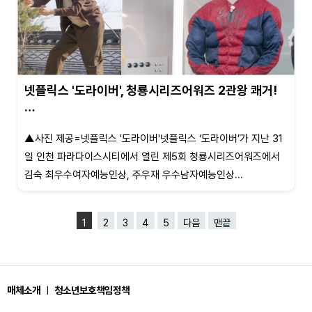
넷플릭스 '도라이버', 청룡시리즈어워즈 2관왕 쾌거!
…
▲사진 제공=넷플릭스 '도라이버'넷플릭스 ‘도라이버’가 지난 31
일 인천 파라다이스시티에서 열린 제5회 청룡시리즈어워즈에서
김숙 최우수여자예능인상, 주우재 우수남자예능인상...
1
2
3
4
5
다음
맨끝
매체소개
ㅣ
청소년보호책임정책