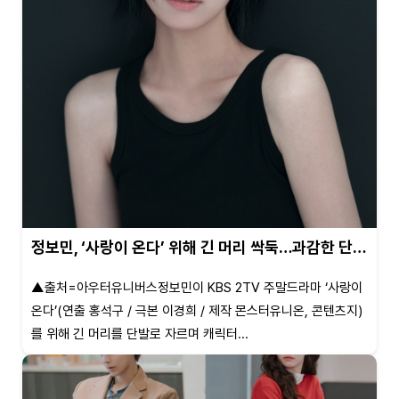
정보민, ‘사랑이 온다’ 위해 긴 머리 싹둑…과감한 단…
▲출처=아우터유니버스정보민이 KBS 2TV 주말드라마 ‘사랑이
온다’(연출 홍석구 / 극본 이경희 / 제작 몬스터유니온, 콘텐츠지)
를 위해 긴 머리를 단발로 자르며 캐릭터...