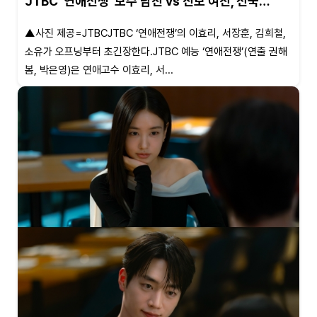
JTBC '연애전쟁' 보수 남친 vs 진보 여친, 전국…
▲사진 제공=JTBCJTBC ‘연애전쟁’의 이효리, 서장훈, 김희철,
소유가 오프닝부터 초긴장한다.JTBC 예능 ‘연애전쟁’(연출 권해
봄, 박은영)은 연애고수 이효리, 서...