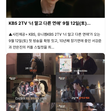
KBS 2TV ‘너 말고 다른 연애’ 9월 12일(토)…
▲사진제공= KBS, 유니켐KBS 2TV ‘너 말고 다른 연애’가 오는
9월 12일(토) 첫 방송을 확정 짓고, 10년째 장기연애 중인 서강준
과 안은진의 커플 스틸컷을 최...