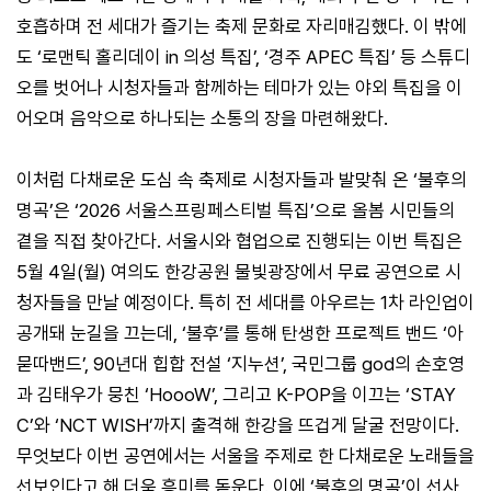
호흡하며 전 세대가 즐기는 축제 문화로 자리매김했다. 이 밖에
도 ‘로맨틱 홀리데이 in 의성 특집’, ‘경주 APEC 특집’ 등 스튜디
오를 벗어나 시청자들과 함께하는 테마가 있는 야외 특집을 이
어오며 음악으로 하나되는 소통의 장을 마련해왔다.
이처럼 다채로운 도심 속 축제로 시청자들과 발맞춰 온 ‘불후의
명곡’은 ‘2026 서울스프링페스티벌 특집’으로 올봄 시민들의
곁을 직접 찾아간다. 서울시와 협업으로 진행되는 이번 특집은
5월 4일(월) 여의도 한강공원 물빛광장에서 무료 공연으로 시
청자들을 만날 예정이다. 특히 전 세대를 아우르는 1차 라인업이
공개돼 눈길을 끄는데, ‘불후’를 통해 탄생한 프로젝트 밴드 ‘아
묻따밴드’, 90년대 힙합 전설 ‘지누션’, 국민그룹 god의 손호영
과 김태우가 뭉친 ‘HoooW’, 그리고 K-POP을 이끄는 ‘STAY
C’와 ‘NCT WISH’까지 출격해 한강을 뜨겁게 달굴 전망이다.
무엇보다 이번 공연에서는 서울을 주제로 한 다채로운 노래들을
선보인다고 해 더욱 흥미를 돋운다. 이에 ‘불후의 명곡’이 선사