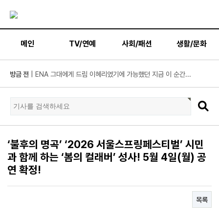
메인
TV/연예
사회/패션
생활/문화
방금 전
| KBS2 '불후의 명곡' ‘히든 터틀맨’ 문세윤, 본격 출격! ...
방금 전
| 넷플릭스 ‘도라이버’ 주우재, "인성 좋은 우리와 ...
방금 전
| ’데이식스 영케이’ 솔로 첫 헤드라이너, 사운드플래닛페...
방금 전
| “10년간 관객이 선택한 코미디의 저력” 연극 <꽃의 ...
방금 전
| JTBC '연애전쟁' 보수 남친 vs 진보 여친, 전국민 초예...
방금 전
| 서울문화재단 <동북권 시민예술 이음 큰잔치> 오...
‘불후의 명곡’ ‘2026 서울스프링페스티벌’ 시민
방금 전
| KBS 2TV ‘너 말고 다른 연애’ 9월 12일(토) 첫 방송 확...
과 함께 하는 ‘봄의 컬래버’ 성사! 5월 4일(월) 공
방금 전
| 위대한 가이드3 박명수, 사형제 2대 2 분열 위기에 극...
연 확정!
방금 전
| 정보민, ‘사랑이 온다’ 위해 긴 머리 싹둑…과감한 단발 ...
방금 전
| ‘누적 1억 3천만 원 돌파’ 임영웅, 7월 상금 전액 기부
목록
방금 전
| ENA 그대에게 드림 황인엽X이혜리, 이대로 헤어지나? ...