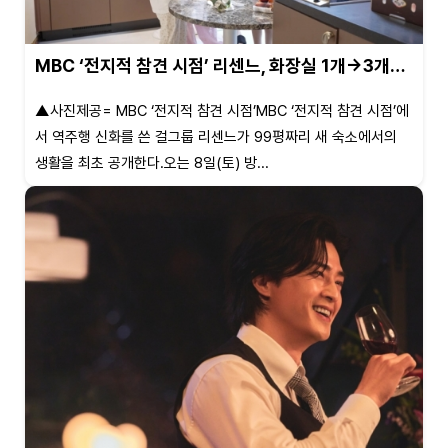
MBC ‘전지적 참견 시점’ 리센느, 화장실 1개→3개…
▲사진제공= MBC ‘전지적 참견 시점’MBC ‘전지적 참견 시점’에
서 역주행 신화를 쓴 걸그룹 리센느가 99평짜리 새 숙소에서의
생활을 최초 공개한다.오는 8일(토) 방...