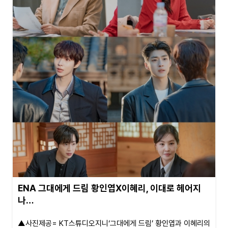
ENA 그대에게 드림 황인엽X이혜리, 이대로 헤어지
나…
▲사진제공= KT스튜디오지니‘그대에게 드림’ 황인엽과 이혜리의