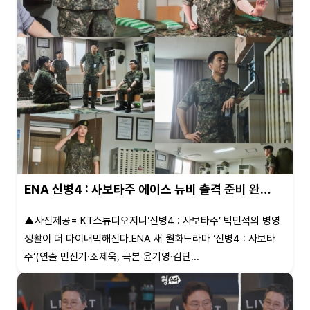
ENA 신병4 : 사보타주 에이스 뉴비 출격 준비 완…
▲사진제공= KT스튜디오지니‘신병4 : 사보타주’ 박민석의 병영
생활이 더 다이내믹해진다.ENA 새 월화드라마 ‘신병4 : 사보타
주’(연출 민진기·조제욱, 극본 윤기영·김단...