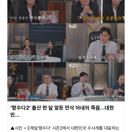
‘형수다2’ 출산 한 달 앞둔 만삭 아내의 죽음…대한
민…
▲사진 = E채널‘형수다’ 시즌2에서 대한민국 수사계를 대표하는