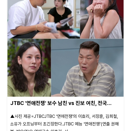
JTBC '연애전쟁' 보수 남친 vs 진보 여친, 전국…
▲사진 제공=JTBCJTBC ‘연애전쟁’의 이효리, 서장훈, 김희철,
소유가 오프닝부터 초긴장한다.JTBC 예능 ‘연애전쟁’(연출 권해