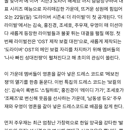
을 찾아서’에 이어 ‘시즌3 도라이 해체쇼’까지 승승장구하며 대
표 시리즈 예능으로 자리매김한 가운데, 뜨거운 성원에 힘입어
오는 22일(일) ‘도라이버 시즌4: 더 라이벌’이 첫 공개된다. ‘더
라이벌’에서는 김숙, 홍진경, 조세호, 주우재, 우영이 매 미션마
다 새롭게 등장한 라이벌들과 불꽃 튀는 대결을 펼칠 예정. 첫
번째 라이벌전은 ‘OST 제작 보컬 대전’으로, 새롭게 제작되는
'도라이버' OST의 메인 보컬 자리를 차지하기 위해 멤버들의
'나사 빠진 성대전쟁'이 펼쳐진다고 해 초미의 관심이 쏠린다.
이 가운데 멤버들이 영혼을 갈아 넣은 드레스 코드로 '메보전
쟁'의 열기를 한층 돋운다. 이번 특집의 드레스 코드는 '보컬의
신'. 김숙이 록밴드 '스틸하트', 홍진경이 '레이디 가가', 조세호가
'조째즈'로 변신해 웃음을 선사하는 가운데, '남동생 듀오' 주우
재와 우영이 영혼을 갈아 넣은 드레스코드로 배꼽을 잡게 한다.
먼저 주우재는 최근 엄청난 가창력으로 한일 양국을 강타한 '발