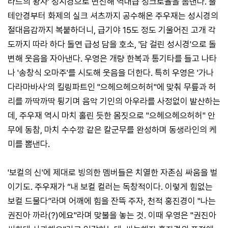
라드의 왕자' 성시경으로 변신해 역대급 싱크로율을 뽐낸다. 뿔
테안경부터 화제의 실크 셔츠까지 공수해온 주우재는 성시경의
절대음감까지 복붙하더니, 급기야 15도 정도 기울어진 고개 각
도까지 따라 하다 돌연 급성 담을 호소, '담 걸린 성시경'으로 돌
변해 웃음을 자아낸다. 우영은 개량 한복과 통기타를 들고 나타
나 '송창식 오마주'를 시도해 웃음을 더한다. 특히 우영은 '가나
다라마바사'의 킬링파트인 "으헤으헤으허허"에 맞춰 무릎과 허
리를 까딱까딱 튕기며 음악 기인의 아우라를 사정없이 발산하는
데, 주우재 역시 마치 홀린 듯한 몸짓으로 "으헤으헤으허허" 안
무에 동참, 마치 수수깡 같은 칼군무를 완성하며 동생라인의 케
미를 뽐낸다.
'보컬의 신'에 제대로 빙의한 멤버들은 치열한 자존심 싸움을 벌
이기도. 주우재가 “내 보컬 컬러는 독창적이다. 이렇게 힘없는
보컬 드물다”라며 어깨에 힘을 잔뜩 주자, 천적 홍진경이 "나는
권진아 까라(?)에요"라며 맞불을 놓는 것. 이때 우영은 "권진아