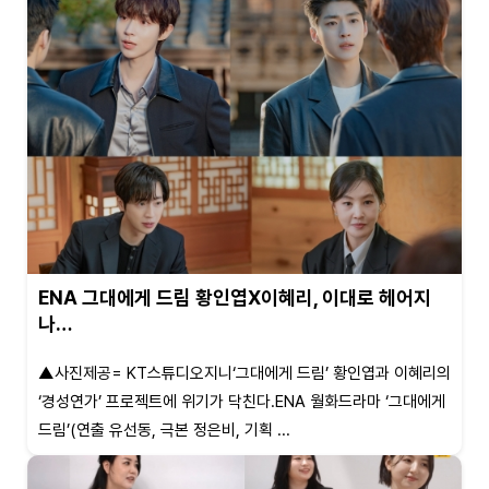
ENA 그대에게 드림 황인엽X이혜리, 이대로 헤어지
나…
▲사진제공= KT스튜디오지니‘그대에게 드림’ 황인엽과 이혜리의
‘경성연가’ 프로젝트에 위기가 닥친다.ENA 월화드라마 ‘그대에게
드림’(연출 유선동, 극본 정은비, 기획 ...