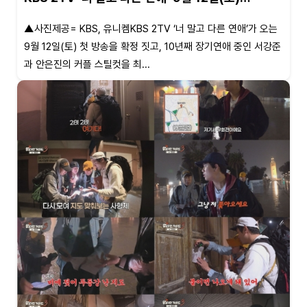
▲사진제공= KBS, 유니켐KBS 2TV ‘너 말고 다른 연애’가 오는
9월 12일(토) 첫 방송을 확정 짓고, 10년째 장기연애 중인 서강준
과 안은진의 커플 스틸컷을 최...