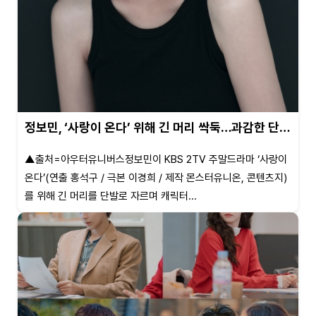
정보민, ‘사랑이 온다’ 위해 긴 머리 싹둑…과감한 단…
▲출처=아우터유니버스정보민이 KBS 2TV 주말드라마 ‘사랑이
온다’(연출 홍석구 / 극본 이경희 / 제작 몬스터유니온, 콘텐츠지)
를 위해 긴 머리를 단발로 자르며 캐릭터...