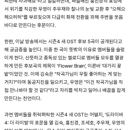
씨한테 사과해요"라고 일갈하는데, 싸늘해진 홍진경의 표정에
서 위기를 직감한 우영이 주우재와 찰나의 눈빛 교환 후 "으헤으
헤으허허"를 부르짖으며 다급히 화제 전환을 꾀해 주변을 웃음
바다로 만든다는 후문이다.
한편, 이날 방송에서는 시즌4 새 OST 후보 5곡이 공개된다고
해 궁금증을 높인다. 이중 한 곡이 뜻밖의 이유로 멤버들을 술렁
이게 한다. 산뜻하고 중독성 있는 멜로디로 멤버들 모두를 열광
하게 만든 후보곡의 제목이 ‘Flower Brain’, 이른바 '대가리 꽃
밭'이었던 것. 이에 김숙은 "작곡가님이 우릴 좋아하는 게 맞는
거지?"라며 동공지진을 일으키고, 우영은 "이건 작곡가님을 직
접 만나봐야 할 것 같다"라고 자리를 박차고 일어나 배꼽을 잡게
만든다는 전언이다.
과연 멤버들을 쥐락펴락한 시즌4 새 OST는 어떨지, '도라이버
4: 더 라이벌'의 포문을 열 김숙, 홍진경, 조세호, 주우재, 우영의