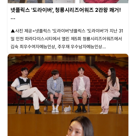
넷플릭스 '도라이버', 청룡시리즈어워즈 2관왕 쾌거!
…
▲사진 제공=넷플릭스 '도라이버'넷플릭스 ‘도라이버’가 지난 31
일 인천 파라다이스시티에서 열린 제5회 청룡시리즈어워즈에서
김숙 최우수여자예능인상, 주우재 우수남자예능인상...