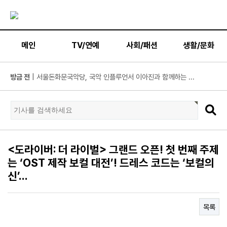
메인
TV/연예
사회/패션
생활/문화
방금 전
| 넷플릭스 '도라이버', 청룡시리즈어워즈 2관왕 쾌거! '...
방금 전
| 부산국제주류박람회 8월 개최… 주류 산업 회복 이끄는 ‘...
방금 전
| MBC ‘플레이리스트 109’ 차지연, 딘딘 실물에 깜짝! “어...
방금 전
| 김지훈, 불륜남인데 밉지만은 않다… ‘지금 불륜’ 폭주 ...
방금 전
| 위대한 가이드3 박명수 “연예계 생활 최초의 도전”…“알...
<도라이버: 더 라이벌> 그랜드 오픈! 첫 번째 주제
방금 전
| 서울문화재단-충주문화관광재단과 업무협약 체결
는 ‘OST 제작 보컬 대전’! 드레스 코드는 ‘보컬의
방금 전
| 하루 평균 5만여 명 자원봉사 참여… 경제적 가치 1조600...
신’…
방금 전
| 빽다방, 여름 시즌 한정 신메뉴 ‘자두·애플스무디’ 2종 ...
방금 전
| MBC ‘라디오스타’ 강남, 이상화와 결혼 후 진짜 ‘국가대...
목록
방금 전
| ENA ‘짐쌀라비움’ 제작진, “맥시멀리스트 넷이 캐리어 ...