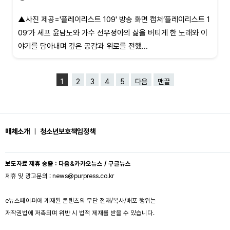
▲사진 제공='플레이리스트 109' 방송 화면 캡처‘플레이리스트 1
09’가 셰프 윤남노와 가수 선우정아의 삶을 버티게 한 노래와 이
야기를 담아내며 깊은 공감과 위로를 전했...
1
2
3
4
5
다음
맨끝
매체소개
ㅣ
청소년보호책임정책
보도자료 제휴 송출 : 다음&카카오뉴스 / 구글뉴스
제휴 및 광고문의 : news@purpress.co.kr
e뉴스페이퍼에 게재된 콘텐츠의 무단 전재/복사/배포 행위는
저작권법에 저촉되며 위반 시 법적 제재를 받을 수 있습니다.