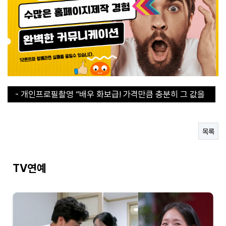
- 개인프로필촬영 ”배우 화보급! 가격만큼 충분히 그 값을
합니다“
- 개인프로필촬영 ”배우 화보급! 가격만큼 충분히 그 값을
합니다“
- 30초 라면 쇼츠에서 인기라면 지금 구매해야된다!
- 직장인들의 이거없으면 에너지 바닥이에요
목록
- 연예인도 집에 하나씩 쟁겨두는 탄산수 그 브랜드
TV연예