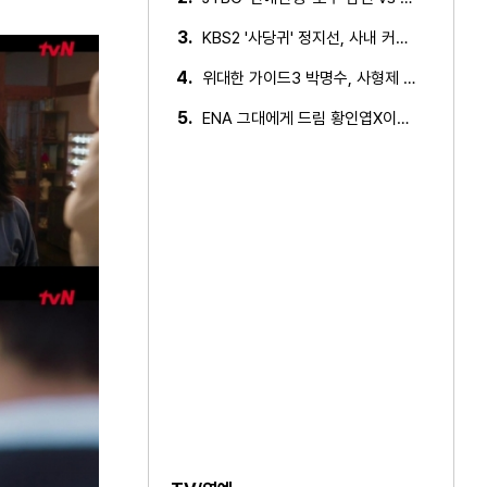
 공개
3.
KBS2 '사당귀' 정지선, 사내 커플 방지 위한 소개팅 추진…
4.
위대한 가이드3 박명수, 사형제 2대 2 분열 위기에 극대노…
5.
ENA 그대에게 드림 황인엽X이혜리, 이대로 헤어지나? 황인…