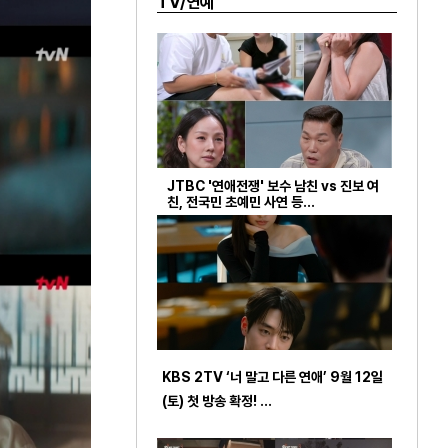
TV/연예
JTBC '연애전쟁' 보수 남친 vs 진보 여
친, 전국민 초예민 사연 등…
KBS 2TV ‘너 말고 다른 연애’ 9월 12일
(토) 첫 방송 확정! …