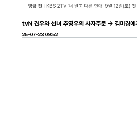
방금 전
| 위대한 가이드3 박명수, 사형제 2대 2 분열 위기
방금 전
| 정보민, ‘사랑이 온다’ 위해 긴 머리 싹둑…과감
tvN 견우와 선녀 추영우의 사자주문 → 김미경에게
방금 전
| ‘누적 1억 3천만 원 돌파’ 임영웅, 7월 상금 전액
방금 전
| ENA 그대에게 드림 황인엽X이혜리, 이대로 헤
25-07-23 09:52
방금 전
| 서울돈화문국악당, 국악 인플루언서 이아진과 함께하
방금 전
| KBS2 '사당귀' 정지선, 사내 커플 방지 위한 
방금 전
| 넷플릭스 '도라이버', 청룡시리즈어워즈 2관왕 쾌거!
방금 전
| 부산국제주류박람회 8월 개최… 주류 산업 회복 
방금 전
| MBC ‘플레이리스트 109’ 차지연, 딘딘 실물
방금 전
| 김지훈, 불륜남인데 밉지만은 않다… ‘지금 불륜
방금 전
| 위대한 가이드3 박명수 “연예계 생활 최초의 도
방금 전
| 서울문화재단-충주문화관광재단과 업무협약 체
방금 전
| 하루 평균 5만여 명 자원봉사 참여… 경제적 가치
방금 전
| 빽다방, 여름 시즌 한정 신메뉴 ‘자두·애플스무디
방금 전
| MBC ‘라디오스타’ 강남, 이상화와 결혼 후 진짜