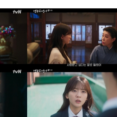
이 캐리어 하나로 여행? 옷 주머니 밀수까지, 기발한 꼼수에 감탄” 일문일답
에 “비상식적인 짓을 사랑으로 포장하지 마!” 따끔한 일침 ‘통쾌’
전국민 초예민 사연 등장! 이효리-서장훈-김희철-소유, 초긴장!
오는 8일 개최
토) 첫 방송 확정! 10년째 장기연애중 서강준♥안은진, 커플 스틸컷 최초 공개