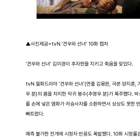
▲사진제공=tvN ‘견우와 선녀’ 10화 캡처
‘견우와 선녀’ 김미경이 추자현을 지키고 죽음을 맞았다.
tvN 월화드라마 ‘견우와 선녀’(연출 김용완, 극본 양지훈
우 분)의 몸을 차지한 악귀 봉수(추영우 분)가 폭주했다. 
를 손에 넣은 염화가 저승사자를 소환하면서 상상도 못한 
빠트렸다.
예측 불가한 전개에 시청자 반응도 폭발했다. 10화 시청률은 수