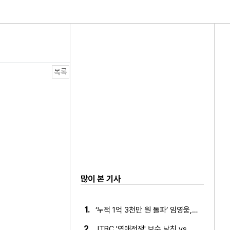
목록
인연은?
많이 본 기사
1.
‘누적 1억 3천만 원 돌파’ 임영웅, 7월 상금 전액 기부
 포켓몬 카드 수집 X 음악 제작자 변신!
2.
JTBC '연애전쟁' 보수 남친 vs 진보 여친, 전국민 초예…