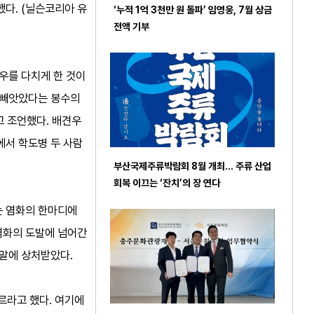
했다. (닐슨코리아 유
‘누적 1억 3천만 원 돌파’ 임영웅, 7월 상금
전액 기부
우를 다치게 한 것이
을 빼앗았다는 봉수의
 조언했다. 배견우
에서 학도병 두 사람
부산국제주류박람회 8월 개최… 주류 산업
회복 이끄는 ‘잔치’의 장 연다
는 염화의 한마디에
염화의 도발에 넘어간
 말에 상처받았다.
르라고 했다. 여기에