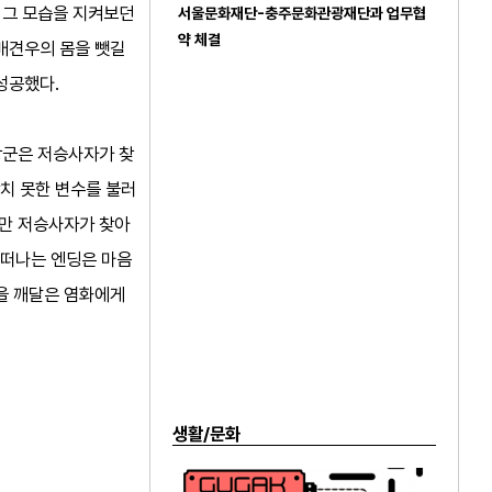
 그 모습을 지켜보던
서울문화재단-충주문화관광재단과 업무협
약 체결
배견우의 몸을 뺏길
성공했다.
장군은 저승사자가 찾
치 못한 변수를 불러
지만 저승사자가 찾아
 떠나는 엔딩은 마음
심을 깨달은 염화에게
생활/문화