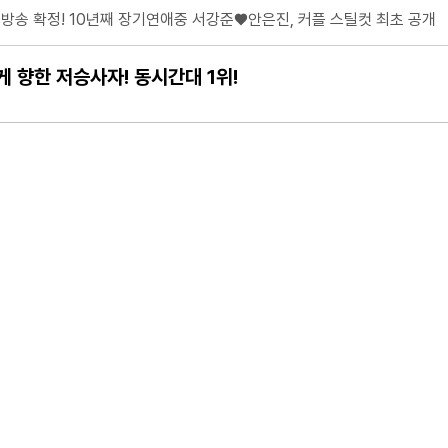
에 극대노 “이럴 거면 따로 가!”
한 단발 변신
 향한 저승사자! 동시간대 1위!
 기부
어지나? 황인엽 VS 백성철 팽팽한 대립각?!
는 ‘2026 국악 플러그인 vol.3’ 개최
소개팅 추진! “사내 커플 3쌍은 너무해”
 '시즌6-생존의 법칙' 8/8(토) 오전 11시 첫 공개!
이끄는 ‘잔치’의 장 연다
에 깜짝! “어쩜 이렇게 미남이세요?” 폭풍 칭찬! 데뷔 전 이석훈-차지연의 
’ 폭주 이끄는 변칙 연기
전”…“알았으면 안 했다”
결
 1조6000억 원
’ 2종 출시
 ‘국가대표 남편’ 됐다! 마라톤 훈련 X 스포츠 마사지 자격증 취득.. 고가