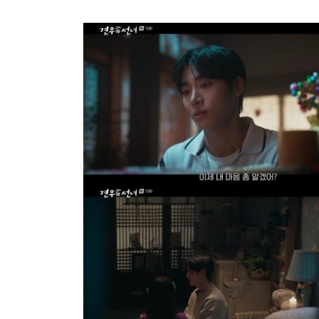
방금 전
| ENA ‘짐쌀라비움’ 제작진, “맥시멀리스트 넷
방금 전
| JTBC ‘연애전쟁’ 서장훈, 외도 합리화한 여자
방금 전
| JTBC '연애전쟁' 보수 남친 vs 진보 여친, 
방금 전
| 서울문화재단 <동북권 시민예술 이음 큰잔치> 
방금 전
| KBS 2TV ‘너 말고 다른 연애’ 9월 12일(