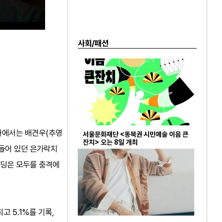
사회/패션
0화에서는 배견우(추영
서울문화재단 <동북권 시민예술 이음 큰
잔치> 오는 8일 개최
깃들어 있던 은가락지
엔딩은 모두를 충격에
고 5.1%를 기록,