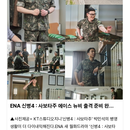
ENA 신병4 : 사보타주 에이스 뉴비 출격 준비 완…
▲사진제공= KT스튜디오지니‘신병4 : 사보타주’ 박민석의 병영
생활이 더 다이내믹해진다.ENA 새 월화드라마 ‘신병4 : 사보타