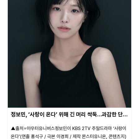
정보민, ‘사랑이 온다’ 위해 긴 머리 싹둑…과감한 단…
▲출처=아우터유니버스정보민이 KBS 2TV 주말드라마 ‘사랑이
온다’(연출 홍석구 / 극본 이경희 / 제작 몬스터유니온, 콘텐츠지)