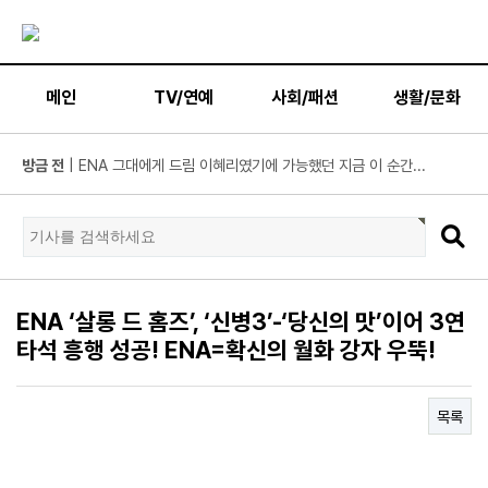
메인
TV/연예
사회/패션
생활/문화
방금 전
| 넷플릭스 ‘도라이버’ 주우재, "인성 좋은 우리와 ...
방금 전
| ’데이식스 영케이’ 솔로 첫 헤드라이너, 사운드플래닛페...
방금 전
| “10년간 관객이 선택한 코미디의 저력” 연극 <꽃의 ...
방금 전
| JTBC '연애전쟁' 보수 남친 vs 진보 여친, 전국민 초예...
방금 전
| 서울문화재단 <동북권 시민예술 이음 큰잔치> 오...
ENA ‘살롱 드 홈즈’, ‘신병3’-‘당신의 맛’이어 3연
방금 전
| KBS 2TV ‘너 말고 다른 연애’ 9월 12일(토) 첫 방송 확...
타석 흥행 성공! ENA=확신의 월화 강자 우뚝!
방금 전
| 위대한 가이드3 박명수, 사형제 2대 2 분열 위기에 극...
방금 전
| 정보민, ‘사랑이 온다’ 위해 긴 머리 싹둑…과감한 단발 ...
목록
방금 전
| ‘누적 1억 3천만 원 돌파’ 임영웅, 7월 상금 전액 기부
방금 전
| ENA 그대에게 드림 황인엽X이혜리, 이대로 헤어지나? ...