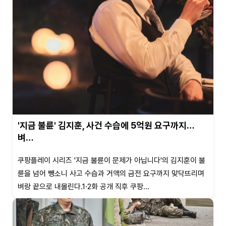
'지금 불륜' 김지훈, 사건 수습에 5억원 요구까지…
벼…
쿠팡플레이 시리즈 '지금 불륜이 문제가 아닙니다'의 김지훈이 불
륜을 넘어 뺑소니 사고 수습과 거액의 금전 요구까지 맞닥뜨리며
벼랑 끝으로 내몰린다.1·2화 공개 직후 쿠팡...