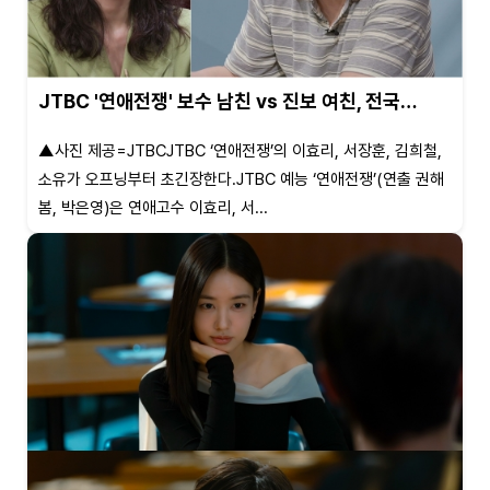
JTBC '연애전쟁' 보수 남친 vs 진보 여친, 전국…
▲사진 제공=JTBCJTBC ‘연애전쟁’의 이효리, 서장훈, 김희철,
소유가 오프닝부터 초긴장한다.JTBC 예능 ‘연애전쟁’(연출 권해
봄, 박은영)은 연애고수 이효리, 서...