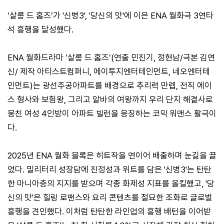
‘살롱 드 홈즈’가 '신병3', '당신의 맛'에 이은 ENA 월화극 3연타
석 흥행을 달성했다.
ENA 월화드라마 ‘살롱 드 홈즈’(연출 민진기, 정현남/극본 김연
신/ 제작 아티스트컴퍼니, 에이투지엔터테인먼트, 네오엔터테
인먼트)는 광선주공아파트를 배경으로 추리력 만렙, 전직 에이
스 형사와 보험왕, 그리고 알바의 여왕까지 우리 단지 해결사로
뭉친 여성 4인방이 아파트 빌런을 응징하는 코믹 워맨스 활극이
다.
2025년 ENA 월화 블록은 히트작을 연이어 배출하며 눈길을 끌
었다. 밀리터리 성장담에 진정성과 위트를 담은 '신병3'는 탄탄
한 마니아층의 지지를 받으며 각종 화제성 지표를 올킬했고, '당
신의 맛'은 힐링 로맨스와 요리 콘텐츠를 절묘한 조화로 글로벌
흥행을 견인했다. 이처럼 탄탄한 라인업의 흥행 배턴을 이어받