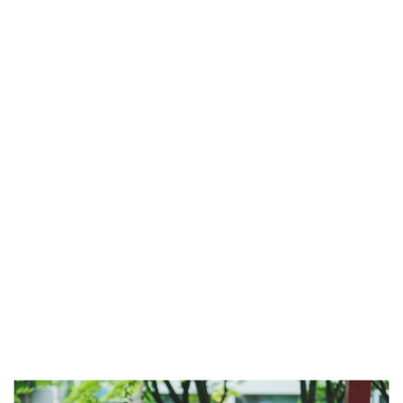
방금 전
| 서울돈화문국악당, 국악 인플루언서 이아진과 함께하는 ...
방금 전
| MBC ‘전지적 참견 시점’ 리센느, 화장실 1개→3개! 99평...
방금 전
| '지금 불륜' 김지훈, 사건 수습에 5억원 요구까지…벼랑 ...
방금 전
| 초록우산, KBS와 '동행' 여름방학 특집 방송
방금 전
| ENA 신병4 : 사보타주 에이스 뉴비 출격 준비 완료! 김...
방금 전
| 음저협, 생성형 AI 시대 창작자 권리 보호 위한 국회 토...
방금 전
| ‘형수다2’ 출산 한 달 앞둔 만삭 아내의 죽음…대한민국 ...
방금 전
| 차인표, 결혼 31년 만에 눈 맞추고 고백 "신애라가...
방금 전
| ENA 그대에게 드림 이혜리였기에 가능했던 지금 이 순간...
방금 전
| KBS2 '불후의 명곡' ‘히든 터틀맨’ 문세윤, 본격 출격! ...