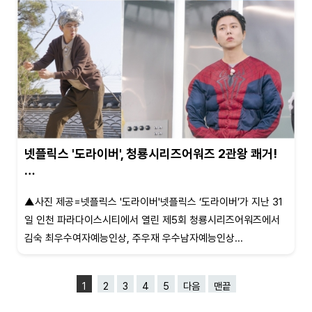
넷플릭스 '도라이버', 청룡시리즈어워즈 2관왕 쾌거!
…
▲사진 제공=넷플릭스 '도라이버'넷플릭스 ‘도라이버’가 지난 31
일 인천 파라다이스시티에서 열린 제5회 청룡시리즈어워즈에서
김숙 최우수여자예능인상, 주우재 우수남자예능인상...
1
2
3
4
5
다음
맨끝