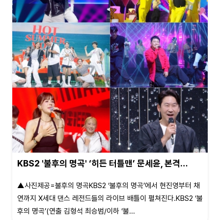
KBS2 '불후의 명곡' ‘히든 터틀맨’ 문세윤, 본격…
▲사진제공=불후의 명곡KBS2 ‘불후의 명곡’에서 현진영부터 채
연까지 X세대 댄스 레전드들의 라이브 배틀이 펼쳐진다.KBS2 ‘불
후의 명곡’(연출 김형석 최승범/이하 ‘불...