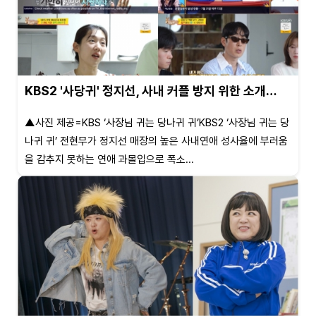
KBS2 '사당귀' 정지선, 사내 커플 방지 위한 소개…
▲사진 제공=KBS ‘사장님 귀는 당나귀 귀’KBS2 ‘사장님 귀는 당
나귀 귀’ 전현무가 정지선 매장의 높은 사내연애 성사율에 부러움
을 감추지 못하는 연애 과몰입으로 폭소...