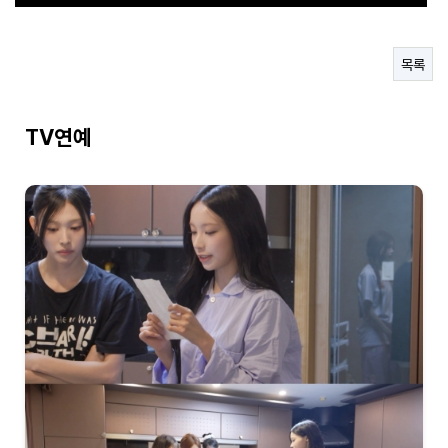
합니다“
- 30초 라면 쇼츠에서 인기라면 지금 구매해야된다!
- 직장인들의 이거없으면 에너지 바닥이에요
목록
- 연예인도 집에 하나씩 쟁겨두는 탄산수 그 브랜드
TV연예