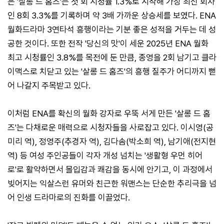
은 '살롱 드 홈즈'는 첫 회 시청률 1.3%로 시작해 가장 최신 회차
인 8회 3.3%를 기록하며 약 3배 가까운 상승세를 보였다. ENA
월화드라마 3연타석 흥행이라는 기분 좋은 성적을 거두는 데 성
공한 것이다. 또한 전작 '당신의 맛'이 세운 2025년 ENA 월화
최고 시청률인 3.8%를 목전에 둔 만큼, 종영을 2회 남기고 클라
이맥스로 치닫고 있는 '살롱 드 홈즈'의 흥행 질주가 어디까지 뻗
어 나갈지 주목받고 있다.
이처럼 ENA를 확신의 월화 강자로 우뚝 서게 만든 '살롱 드 홈
즈'는 다채로운 매력으로 시청자들을 사로잡고 있다. 이시영(공
미리 역), 정영주(추경자 역), 김다솜(박소희 역), 남기애(전지현
역) 등 여성 주인공들이 각자 개성 넘치는 '생활형 우먼 히어
로'로 활약하면서 몰입감과 쾌감을 동시에 안기고, 이 과정에서
빚어지는 익살스런 유머와 친근한 워맨스는 단순한 추리극을 넘
어 인생 드라마로의 진화를 이끌었다.