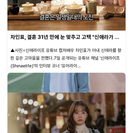
차인표, 결혼 31년 만에 눈 맞추고 고백 "신애라가 …
▲사진=신애라이프 유튜브 캡처배우 차인표가 아내 신애라를 향
한 깊은 고마움을 전했다.7일 공개되는 유튜브 채널 '신애라이프
(Shinaelife)'의 인터뷰 코너 '유어라이...