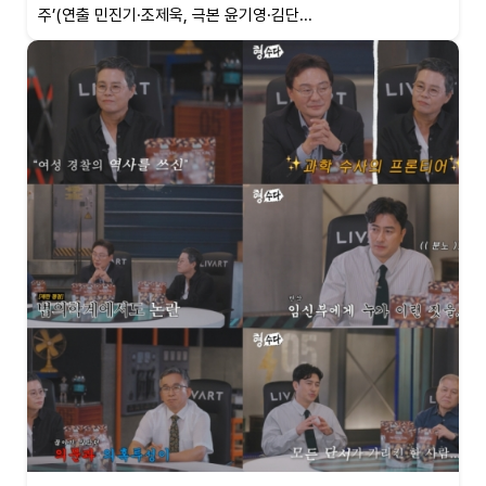
주’(연출 민진기·조제욱, 극본 윤기영·김단...