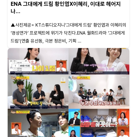
ENA 그대에게 드림 황인엽X이혜리, 이대로 헤어지
나…
▲사진제공= KT스튜디오지니‘그대에게 드림’ 황인엽과 이혜리의
‘경성연가’ 프로젝트에 위기가 닥친다.ENA 월화드라마 ‘그대에게
드림’(연출 유선동, 극본 정은비, 기획 ...