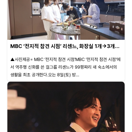
MBC ‘전지적 참견 시점’ 리센느, 화장실 1개→3개…
▲사진제공= MBC ‘전지적 참견 시점’MBC ‘전지적 참견 시점’에
서 역주행 신화를 쓴 걸그룹 리센느가 99평짜리 새 숙소에서의
생활을 최초 공개한다.오는 8일(토) 방...