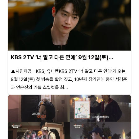
KBS 2TV ‘너 말고 다른 연애’ 9월 12일(토)…
▲사진제공= KBS, 유니켐KBS 2TV ‘너 말고 다른 연애’가 오는
9월 12일(토) 첫 방송을 확정 짓고, 10년째 장기연애 중인 서강준
과 안은진의 커플 스틸컷을 최...