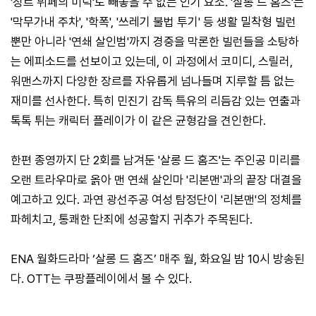
'장르 뷔페의 미덕'도 빼놓을 수 없는 인기 요소. '살롱 드 홈즈'는
'막무가내 주차', '학폭', '쓰레기 불법 투기' 등 생활 밀착형 빌런
뿐만 아니라 '연쇄 살인범'까지 경중을 막론한 빌런들을 소탕하
는 에피소드를 선보이고 있는데, 이 과정에서 코미디, 스릴러,
워맨스까지 다양한 장르를 자유롭게 넘나들며 지루할 틈 없는
재미를 선사한다. 특히 민진기 감독 특유의 리듬감 있는 연출과
톡톡 튀는 캐릭터 플레이가 이 같은 균형감을 견인한다.
한편 종영까지 단 2회를 남겨둔 '살롱 드 홈즈'는 주인공 미리를
오랜 트라우마로 옭아 맨 연쇄 살인마 '리본맨'과의 끝장 대결을
예고하고 있다. 과연 광선주공 여성 탐정단이 '리본맨'의 정체를
파헤치고, 통쾌한 단죄에 성공할지 귀추가 주목된다.
ENA 월화드라마 ‘살롱 드 홈즈’ 매주 월, 화요일 밤 10시 방송된
다. OTT는 쿠팡플레이에서 볼 수 있다.