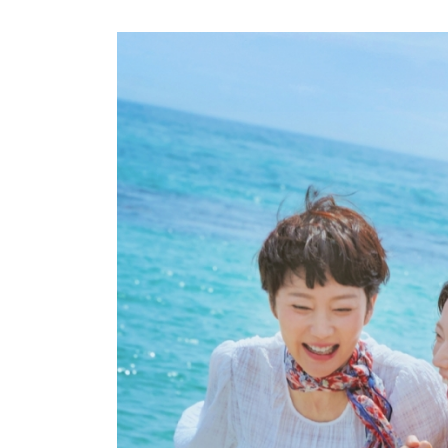
방금 전
| 정보민, ‘사랑이 온다’ 위해 긴 머리 싹둑…과감
방금 전
| ‘누적 1억 3천만 원 돌파’ 임영웅, 7월 상금 전액
방금 전
| ENA 그대에게 드림 황인엽X이혜리, 이대로 헤
방금 전
| 서울돈화문국악당, 국악 인플루언서 이아진과 함께하
방금 전
| KBS2 '사당귀' 정지선, 사내 커플 방지 위한 