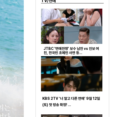
TV/연예
JTBC '연애전쟁' 보수 남친 vs 진보 여
친, 전국민 초예민 사연 등…
KBS 2TV ‘너 말고 다른 연애’ 9월 12일
(토) 첫 방송 확정! …