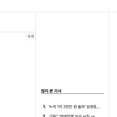
인연은?
목록
 포켓몬 카드 수집 X 음악 제작자 변신!
 공개
많이 본 기사
1.
‘누적 1억 3천만 원 돌파’ 임영웅, 7월 상금 전액 기부
2.
JTBC '연애전쟁' 보수 남친 vs 진보 여친, 전국민 초예…