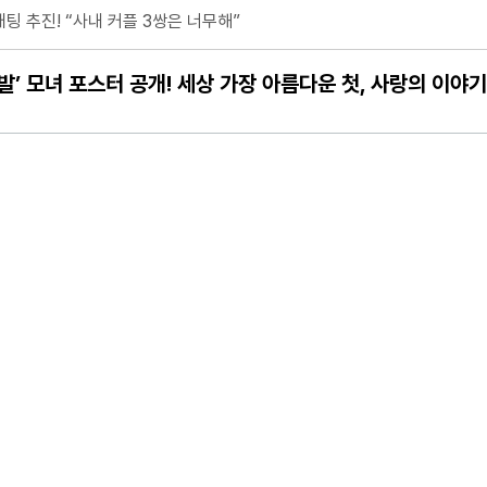
 '시즌6-생존의 법칙' 8/8(토) 오전 11시 첫 공개!
이끄는 ‘잔치’의 장 연다
만발’ 모녀 포스터 공개! 세상 가장 아름다운 첫, 사랑의 이야기
에 깜짝! “어쩜 이렇게 미남이세요?” 폭풍 칭찬! 데뷔 전 이석훈-차지연의 
’ 폭주 이끄는 변칙 연기
전”…“알았으면 안 했다”
결
 1조6000억 원
’ 2종 출시
 ‘국가대표 남편’ 됐다! 마라톤 훈련 X 스포츠 마사지 자격증 취득.. 고가
이 캐리어 하나로 여행? 옷 주머니 밀수까지, 기발한 꼼수에 감탄” 일문일답
에 “비상식적인 짓을 사랑으로 포장하지 마!” 따끔한 일침 ‘통쾌’
전국민 초예민 사연 등장! 이효리-서장훈-김희철-소유, 초긴장!
오는 8일 개최
토) 첫 방송 확정! 10년째 장기연애중 서강준♥안은진, 커플 스틸컷 최초 공개
에 극대노 “이럴 거면 따로 가!”