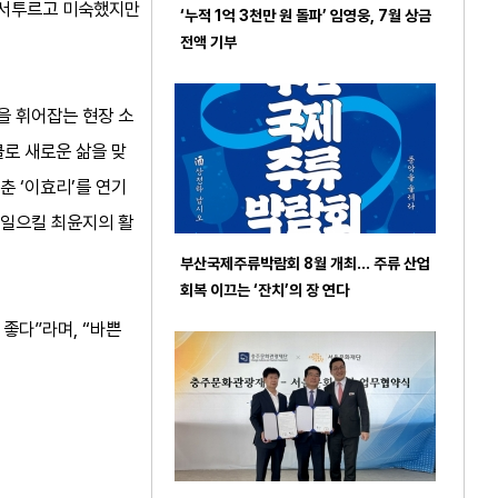
서 서투르고 미숙했지만
‘누적 1억 3천만 원 돌파’ 임영웅, 7월 상금
전액 기부
판을 휘어잡는 현장 소
클로 새로운 삶을 맞
춘 ‘이효리’를 연기
러일으킬 최윤지의 활
부산국제주류박람회 8월 개최… 주류 산업
회복 이끄는 ‘잔치’의 장 연다
 좋다”라며, “바쁜