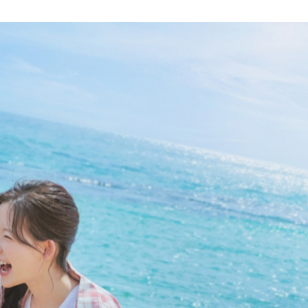
한 단발 변신
 기부
어지나? 황인엽 VS 백성철 팽팽한 대립각?!
는 ‘2026 국악 플러그인 vol.3’ 개최
소개팅 추진! “사내 커플 3쌍은 너무해”