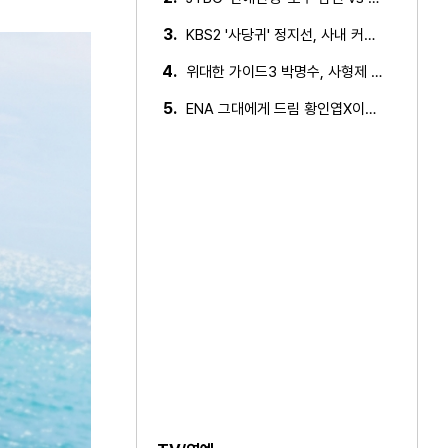
3.
KBS2 '사당귀' 정지선, 사내 커플 방지 위한 소개팅 추진…
4.
위대한 가이드3 박명수, 사형제 2대 2 분열 위기에 극대노…
5.
ENA 그대에게 드림 황인엽X이혜리, 이대로 헤어지나? 황인…