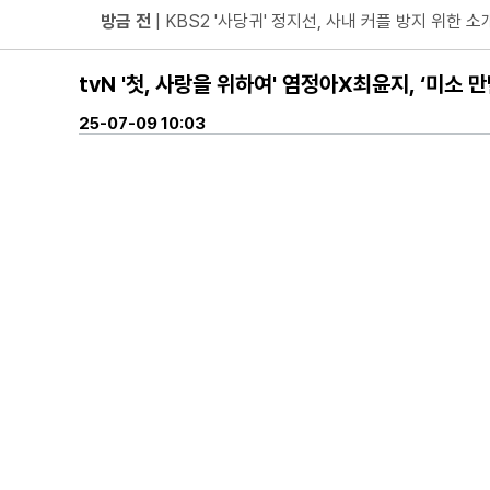
방금 전
| 넷플릭스 '도라이버', 청룡시리즈어워즈 2관왕 쾌거!
방금 전
| 부산국제주류박람회 8월 개최… 주류 산업 회복 
tvN '첫, 사랑을 위하여' 염정아X최윤지, ‘미소 
방금 전
| MBC ‘플레이리스트 109’ 차지연, 딘딘 실물
방금 전
| 김지훈, 불륜남인데 밉지만은 않다… ‘지금 불륜
25-07-09 10:03
방금 전
| 위대한 가이드3 박명수 “연예계 생활 최초의 도
방금 전
| 서울문화재단-충주문화관광재단과 업무협약 체
방금 전
| 하루 평균 5만여 명 자원봉사 참여… 경제적 가치
방금 전
| 빽다방, 여름 시즌 한정 신메뉴 ‘자두·애플스무디
방금 전
| MBC ‘라디오스타’ 강남, 이상화와 결혼 후 진짜
방금 전
| ENA ‘짐쌀라비움’ 제작진, “맥시멀리스트 넷
방금 전
| JTBC ‘연애전쟁’ 서장훈, 외도 합리화한 여자
방금 전
| JTBC '연애전쟁' 보수 남친 vs 진보 여친, 
방금 전
| 서울문화재단 <동북권 시민예술 이음 큰잔치> 
방금 전
| KBS 2TV ‘너 말고 다른 연애’ 9월 12일(
방금 전
| 위대한 가이드3 박명수, 사형제 2대 2 분열 위기