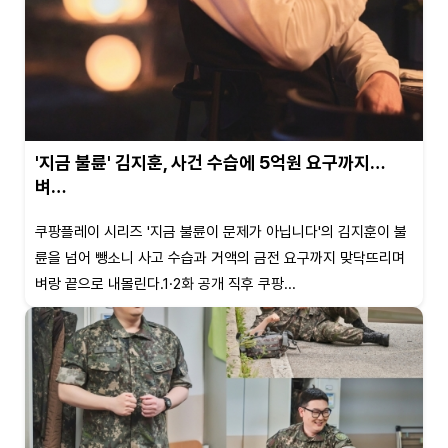
'지금 불륜' 김지훈, 사건 수습에 5억원 요구까지…
벼…
쿠팡플레이 시리즈 '지금 불륜이 문제가 아닙니다'의 김지훈이 불
륜을 넘어 뺑소니 사고 수습과 거액의 금전 요구까지 맞닥뜨리며
벼랑 끝으로 내몰린다.1·2화 공개 직후 쿠팡...