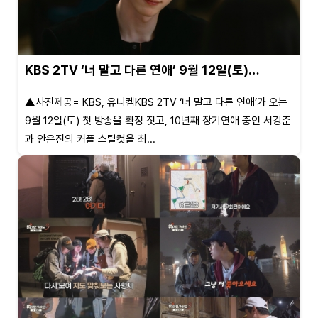
KBS 2TV ‘너 말고 다른 연애’ 9월 12일(토)…
▲사진제공= KBS, 유니켐KBS 2TV ‘너 말고 다른 연애’가 오는
9월 12일(토) 첫 방송을 확정 짓고, 10년째 장기연애 중인 서강준
과 안은진의 커플 스틸컷을 최...