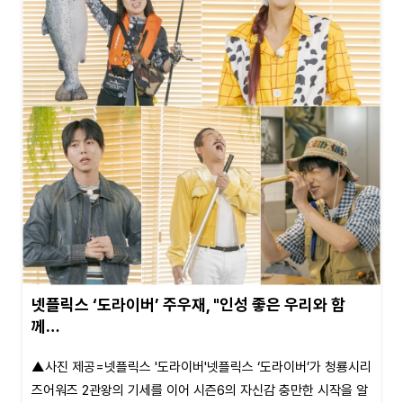
넷플릭스 ‘도라이버’ 주우재, "인성 좋은 우리와 함
께…
▲사진 제공=넷플릭스 '도라이버'넷플릭스 ‘도라이버’가 청룡시리
즈어워즈 2관왕의 기세를 이어 시즌6의 자신감 충만한 시작을 알