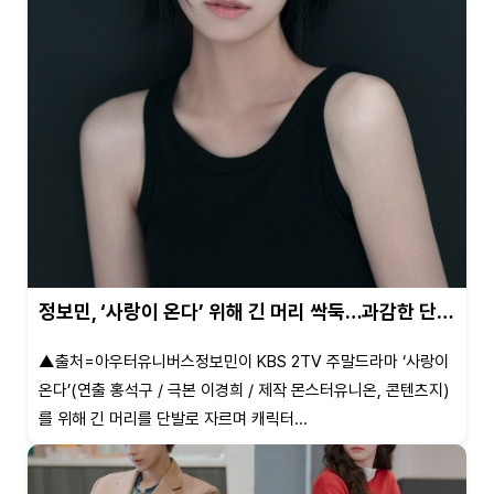
정보민, ‘사랑이 온다’ 위해 긴 머리 싹둑…과감한 단…
▲출처=아우터유니버스정보민이 KBS 2TV 주말드라마 ‘사랑이
온다’(연출 홍석구 / 극본 이경희 / 제작 몬스터유니온, 콘텐츠지)
를 위해 긴 머리를 단발로 자르며 캐릭터...