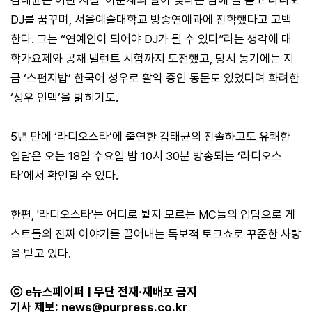
김태균은 어린 시절 ‘이문세의 별이 빛나는 밤에’를 듣고 라디오
DJ를 꿈꾸며, 서울예술대학교 방송연예과에 진학했다고 고백
한다. 그는 “연예인이 되어야 DJ가 될 수 있다”라는 생각에 대
학가요제와 공채 탤런트 시험까지 도전했고, 당시 동기에는 지
금 ‘스펀지밥’ 한국어 성우로 활약 중인 동문도 있었다며 화려한
‘성우 인맥’을 밝히기도.
5년 만에 ‘라디오스타’에 출연한 김태균의 진솔하고도 유쾌한
입담은 오는 18일 수요일 밤 10시 30분 방송되는 ‘라디오스
타’에서 확인할 수 있다.
한편, '라디오스타'는 어디로 튈지 모르는 MC들의 입담으로 게
스트들의 진짜 이야기를 끌어내는 독보적 토크쇼로 꾸준한 사랑
을 받고 있다.
ⓒ e뉴스페이퍼 | 무단 전재·재배포 금지
기사 제보:
news@purpress.co.kr