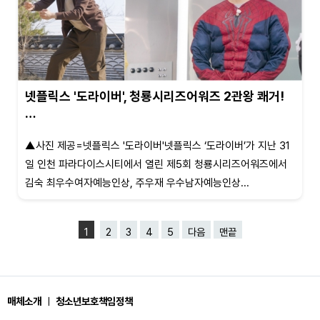
넷플릭스 '도라이버', 청룡시리즈어워즈 2관왕 쾌거!
…
▲사진 제공=넷플릭스 '도라이버'넷플릭스 ‘도라이버’가 지난 31
일 인천 파라다이스시티에서 열린 제5회 청룡시리즈어워즈에서
김숙 최우수여자예능인상, 주우재 우수남자예능인상...
1
2
3
4
5
다음
맨끝
매체소개
ㅣ
청소년보호책임정책