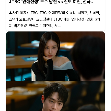
JTBC '연애전쟁' 보수 남친 vs 진보 여친, 전국…
▲사진 제공=JTBCJTBC ‘연애전쟁’의 이효리, 서장훈, 김희철,
소유가 오프닝부터 초긴장한다.JTBC 예능 ‘연애전쟁’(연출 권해
봄, 박은영)은 연애고수 이효리, 서...