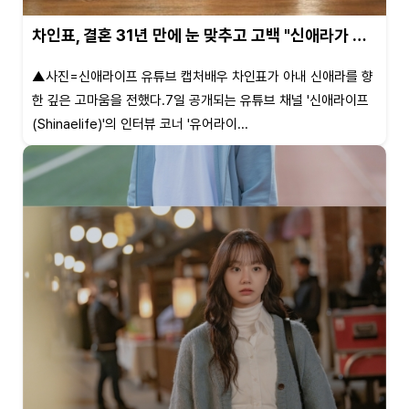
차인표, 결혼 31년 만에 눈 맞추고 고백 "신애라가 …
▲사진=신애라이프 유튜브 캡처배우 차인표가 아내 신애라를 향
한 깊은 고마움을 전했다.7일 공개되는 유튜브 채널 '신애라이프
(Shinaelife)'의 인터뷰 코너 '유어라이...