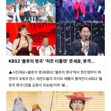
KBS2 '불후의 명곡' ‘히든 터틀맨’ 문세윤, 본격…
▲사진제공=불후의 명곡KBS2 ‘불후의 명곡’에서 현진영부터 채
연까지 X세대 댄스 레전드들의 라이브 배틀이 펼쳐진다.KBS2 ‘불
후의 명곡’(연출 김형석 최승범/이하 ‘불...