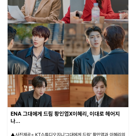
ENA 그대에게 드림 황인엽X이혜리, 이대로 헤어지
나…
▲사진제공= KT스튜디오지니‘그대에게 드림’ 황인엽과 이혜리의