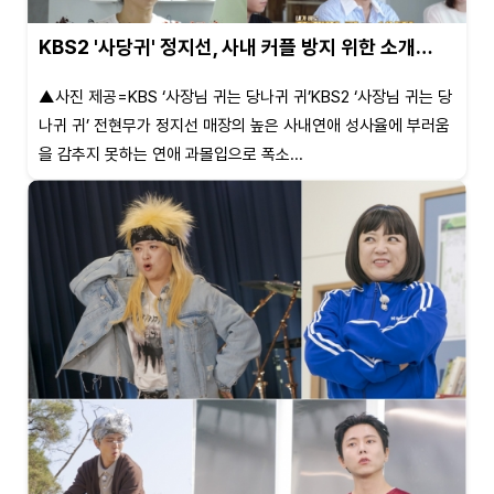
KBS2 '사당귀' 정지선, 사내 커플 방지 위한 소개…
▲사진 제공=KBS ‘사장님 귀는 당나귀 귀’KBS2 ‘사장님 귀는 당
나귀 귀’ 전현무가 정지선 매장의 높은 사내연애 성사율에 부러움
을 감추지 못하는 연애 과몰입으로 폭소...