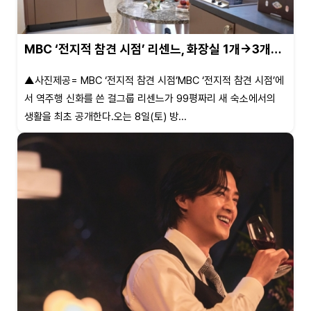
MBC ‘전지적 참견 시점’ 리센느, 화장실 1개→3개…
▲사진제공= MBC ‘전지적 참견 시점’MBC ‘전지적 참견 시점’에
서 역주행 신화를 쓴 걸그룹 리센느가 99평짜리 새 숙소에서의
생활을 최초 공개한다.오는 8일(토) 방...