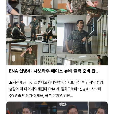
ENA 신병4 : 사보타주 에이스 뉴비 출격 준비 완…
▲사진제공= KT스튜디오지니‘신병4 : 사보타주’ 박민석의 병영
생활이 더 다이내믹해진다.ENA 새 월화드라마 ‘신병4 : 사보타
주’(연출 민진기·조제욱, 극본 윤기영·김단...