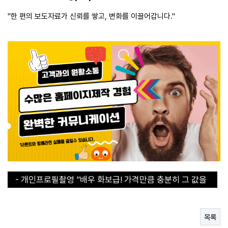
"한 편의 보도자료가 신뢰를 쌓고, 변화를 이끌어갑니다."
- 개인프로필촬영 ”배우 화보급! 가격만큼 충분히 그 값을
합니다“
- 개인프로필촬영 ”배우 화보급! 가격만큼 충분히 그 값을
합니다“
- 30초 라면 쇼츠에서 인기라면 지금 구매해야된다!
- 직장인들의 이거없으면 에너지 바닥이에요
목록
- 연예인도 집에 하나씩 쟁겨두는 탄산수 그 브랜드