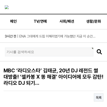
메인
TV/연예
사회/패션
생활/문화
3시간 전
| 넷플릭스 ‘도라이버’ 주우재, "인성 좋은 우리와 ...
3시간 전
| ’데이식스 영케이’ 솔로 첫 헤드라이너, 사운드플래닛페...
3시간 전
| “10년간 관객이 선택한 코미디의 저력” 연극 <꽃의 ...
방금 전
| JTBC '연애전쟁' 보수 남친 vs 진보 여친, 전국민 초예...
방금 전
| 서울문화재단 <동북권 시민예술 이음 큰잔치> 오...
MBC ‘라디오스타’ 김태균, 20년 DJ 레전드 썰
방금 전
| KBS 2TV ‘너 말고 다른 연애’ 9월 12일(토) 첫 방송 확...
대방출! ‘셀카봉 X 똥 해결’ 아이디어에 모두 감탄!
방금 전
| 위대한 가이드3 박명수, 사형제 2대 2 분열 위기에 극...
라디오 DJ 되기…
방금 전
| 정보민, ‘사랑이 온다’ 위해 긴 머리 싹둑…과감한 단발 ...
방금 전
| ‘누적 1억 3천만 원 돌파’ 임영웅, 7월 상금 전액 기부
목록
방금 전
| ENA 그대에게 드림 황인엽X이혜리, 이대로 헤어지나? ...