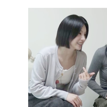
방금 전
| ENA 그대에게 드림 황인엽X이혜리, 이대로 헤
방금 전
| 서울돈화문국악당, 국악 인플루언서 이아진과 함께하
4시간 전
| MBC ‘전지적 참견 시점’ 리센느, 화장실 1개
5시간 전
| '지금 불륜' 김지훈, 사건 수습에 5억원 요구까
5시간 전
| 초록우산, KBS와 '동행' 여름방학 특집 방송