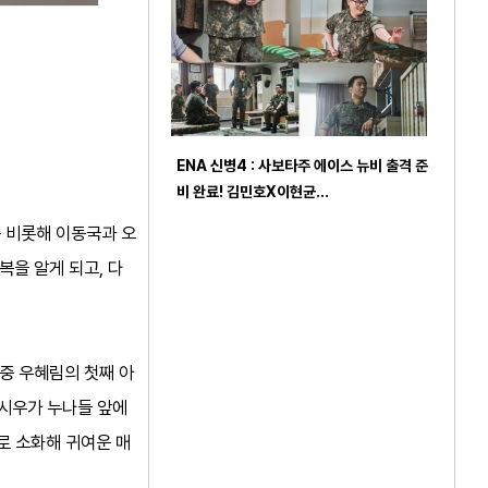
ENA 신병4 : 사보타주 에이스 뉴비 출격 준
비 완료! 김민호X이현균…
를 비롯해 이동국과 오
복을 알게 되고, 다
이중 우혜림의 첫째 아
 시우가 누나들 앞에
’로 소화해 귀여운 매