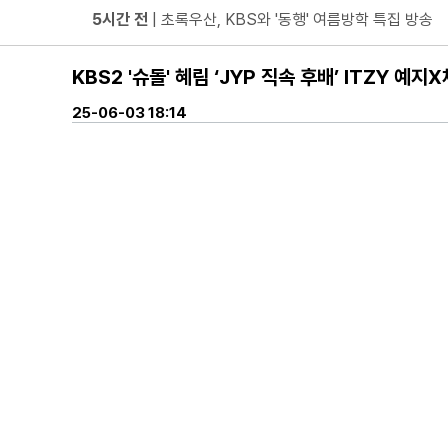
5시간 전
| ENA 신병4 : 사보타주 에이스 뉴비 출격 준
5시간 전
| 음저협, 생성형 AI 시대 창작자 권리 보호 위
KBS2 '슈돌' 혜림 ‘JYP 직속 후배’ ITZY 예지
5시간 전
| ‘형수다2’ 출산 한 달 앞둔 만삭 아내의 죽
5시간 전
| 차인표, 결혼 31년 만에 눈 맞추고 고백 "신
25-06-03 18:14
5시간 전
| ENA 그대에게 드림 이혜리였기에 가능했던 지
5시간 전
| KBS2 '불후의 명곡' ‘히든 터틀맨’ 문세윤, 본
5시간 전
| 넷플릭스 ‘도라이버’ 주우재, "인성 좋은 우리
5시간 전
| ’데이식스 영케이’ 솔로 첫 헤드라이너, 사운
5시간 전
| “10년간 관객이 선택한 코미디의 저력” 연극 <
방금 전
| JTBC '연애전쟁' 보수 남친 vs 진보 여친, 
방금 전
| 서울문화재단 <동북권 시민예술 이음 큰잔치> 
방금 전
| KBS 2TV ‘너 말고 다른 연애’ 9월 12일(
방금 전
| 위대한 가이드3 박명수, 사형제 2대 2 분열 위기
방금 전
| 정보민, ‘사랑이 온다’ 위해 긴 머리 싹둑…과감
방금 전
| ‘누적 1억 3천만 원 돌파’ 임영웅, 7월 상금 전액