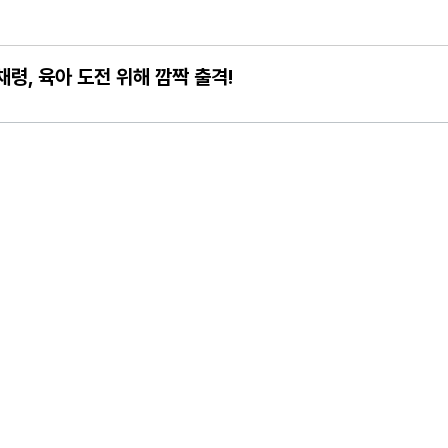
비 완료! 김민호X이현균X이원정 첫 스틸 공개
한 국회 토론회 개최
X채령, 육아 도전 위해 깜짝 출격!
음…대한민국 수사계 전문가들이 파헤친 진실은?
애라가 만나게 해준 딸이 내 인생을 바꿔"
금 이 순간 우리 모두를 향한 따뜻한 응원! 반짝반짝 빛나는 꿈과 사랑! 
격 출격! 채연, 막내 자리 견제! "몇 월 데뷔세요?"
와 함께 하는 박인석PD 제일 행복" 꺼드럭
드플래닛페스티벌 최종 라인업 공개!
꽃의 비밀>, 예매 랭킹 1위
전국민 초예민 사연 등장! 이효리-서장훈-김희철-소유, 초긴장!
오는 8일 개최
토) 첫 방송 확정! 10년째 장기연애중 서강준♥안은진, 커플 스틸컷 최초 공개
에 극대노 “이럴 거면 따로 가!”
한 단발 변신
 기부