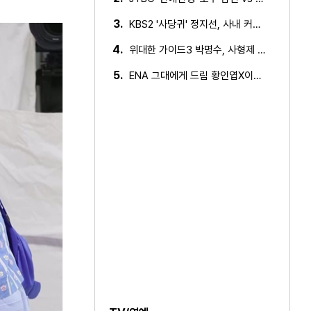
3.
KBS2 '사당귀' 정지선, 사내 커플 방지 위한 소개팅 추진…
4.
위대한 가이드3 박명수, 사형제 2대 2 분열 위기에 극대노…
5.
ENA 그대에게 드림 황인엽X이혜리, 이대로 헤어지나? 황인…