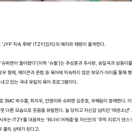
‘JYP 직속 후배’ ITZY(있지)의 예지와 채령이 출격한다.
는 ‘슈퍼맨이 돌아왔다’(이하 ‘슈돌’)는 추성훈과 추사랑, 송일국과 삼둥이
-정우 형제, 제이쓴과 준범 등 육아에 익숙하지 않은 부모가 아이를 통해 행
빛내고 있는 국내 유일의 육아 프로그램이다.
편으로 3MC 박수홍, 최지우, 안영미와 슈퍼맨 김준호, 우혜림이 함께한다. 
사뭇 다른 모습으로 웃음을 유발한다. 늘 당차고 자신감 넘치던 ‘태권소년’
시우는 ITZY를 대표하는 ‘워너비 어깨춤’을 자신만의 ‘주먹 지르기 댄스
우 홀릭 상태가 된다고.