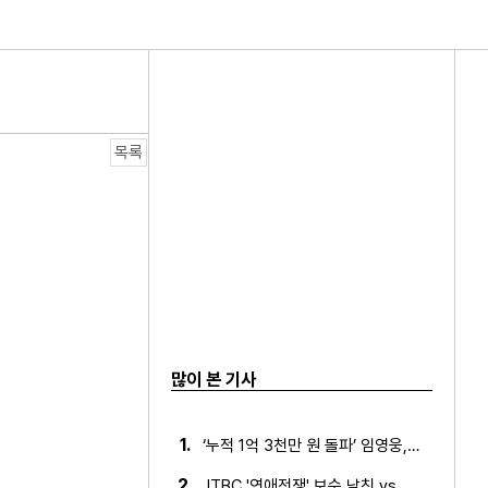
열연 빛났다!
목록
많이 본 기사
1.
‘누적 1억 3천만 원 돌파’ 임영웅, 7월 상금 전액 기부
2.
JTBC '연애전쟁' 보수 남친 vs 진보 여친, 전국민 초예…