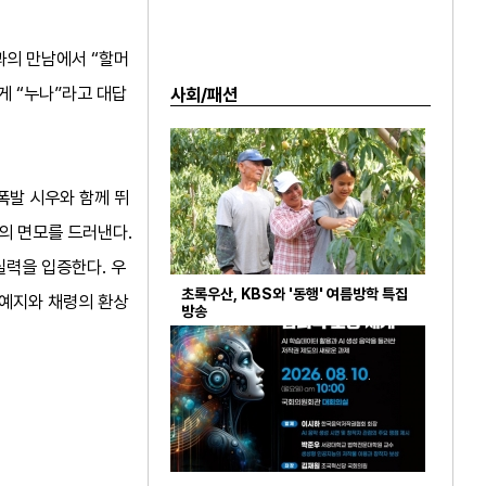
과의 만남에서 “할머
게 “누나”라고 대답
사회/패션
폭발 시우와 함께 뛰
수의 면모를 드러낸다.
실력을 입증한다. 우
초록우산, KBS와 '동행' 여름방학 특집
 예지와 채령의 환상
방송