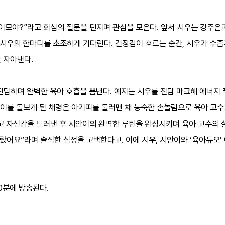
? 이모야?”라고 회심의 질문을 던지며 관심을 모은다. 앞서 시우는 강주은
 시우의 한마디를 초조하게 기다린다. 긴장감이 흐르는 순간, 시우가 수줍
 자아낸다.
 전담하며 완벽한 육아 호흡을 뽐낸다. 예지는 시우를 전담 마크해 에너지 
시안이를 돌보게 된 채령은 아기띠를 둘러맨 채 능숙한 손놀림으로 육아 고
고 자신감을 드러낸 후 시안이의 완벽한 루틴을 완성시키며 육아 고수의 
바랐어요”라며 솔직한 심정을 고백한다고. 이에 시우, 시안이와 ‘육아듀오’
30분에 방송된다.