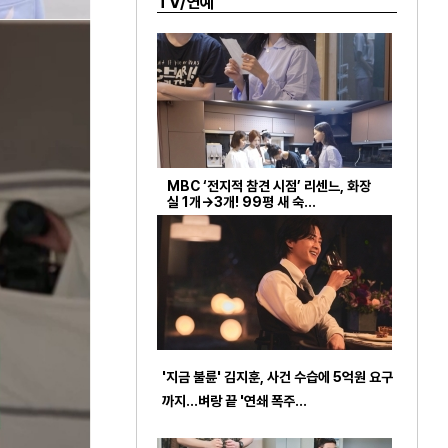
TV/연예
MBC ‘전지적 참견 시점’ 리센느, 화장
실 1개→3개! 99평 새 숙…
'지금 불륜' 김지훈, 사건 수습에 5억원 요구
까지…벼랑 끝 '연쇄 폭주…