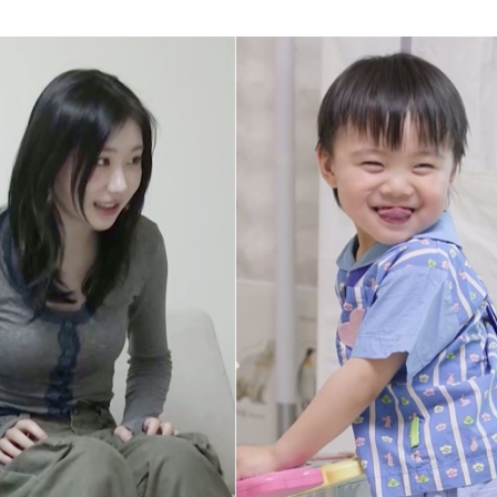
어지나? 황인엽 VS 백성철 팽팽한 대립각?!
는 ‘2026 국악 플러그인 vol.3’ 개최
→3개! 99평 새 숙소에서 펼쳐지는 5인 5색 리얼 일상 최초 공개!
지…벼랑 끝 '연쇄 폭주'