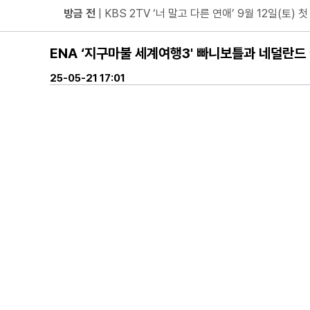
방금 전
| 위대한 가이드3 박명수, 사형제 2대 2 분열 위기
방금 전
| 정보민, ‘사랑이 온다’ 위해 긴 머리 싹둑…과감
ENA ‘지구마불 세계여행3' 빠니보틀과 네덜란드 
방금 전
| ‘누적 1억 3천만 원 돌파’ 임영웅, 7월 상금 전액
방금 전
| ENA 그대에게 드림 황인엽X이혜리, 이대로 헤
25-05-21 17:01
방금 전
| 서울돈화문국악당, 국악 인플루언서 이아진과 함께하
방금 전
| KBS2 '사당귀' 정지선, 사내 커플 방지 위한 
방금 전
| 넷플릭스 '도라이버', 청룡시리즈어워즈 2관왕 쾌거!
방금 전
| 부산국제주류박람회 8월 개최… 주류 산업 회복 
방금 전
| MBC ‘플레이리스트 109’ 차지연, 딘딘 실물
방금 전
| 김지훈, 불륜남인데 밉지만은 않다… ‘지금 불륜
방금 전
| 위대한 가이드3 박명수 “연예계 생활 최초의 도
방금 전
| 서울문화재단-충주문화관광재단과 업무협약 체
방금 전
| 하루 평균 5만여 명 자원봉사 참여… 경제적 가치
방금 전
| 빽다방, 여름 시즌 한정 신메뉴 ‘자두·애플스무디
방금 전
| MBC ‘라디오스타’ 강남, 이상화와 결혼 후 진짜