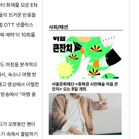
부터 화제를 모은 EN
자들의 뜨거운 반응을
로벌 OTT 넷플릭스
사회/패션
짜 매력’이 10회를
란드 여정을 본격적으
서, 숙소나 여행 방
 예고 영상에서 아찔한
서울문화재단 <동북권 시민예술 이음 큰
잔치> 오는 8일 개최
 방송에서 “여행 중
원지가 오랫동안 팬이
위기 속에서 출발하기