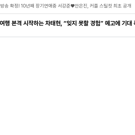
에 극대노 “이럴 거면 따로 가!”
한 단발 변신
여행 본격 시작하는 차태현, “잊지 못할 경험” 예고에 기대
 기부
어지나? 황인엽 VS 백성철 팽팽한 대립각?!
는 ‘2026 국악 플러그인 vol.3’ 개최
소개팅 추진! “사내 커플 3쌍은 너무해”
 '시즌6-생존의 법칙' 8/8(토) 오전 11시 첫 공개!
이끄는 ‘잔치’의 장 연다
에 깜짝! “어쩜 이렇게 미남이세요?” 폭풍 칭찬! 데뷔 전 이석훈-차지연의 
’ 폭주 이끄는 변칙 연기
전”…“알았으면 안 했다”
결
 1조6000억 원
’ 2종 출시
 ‘국가대표 남편’ 됐다! 마라톤 훈련 X 스포츠 마사지 자격증 취득.. 고가