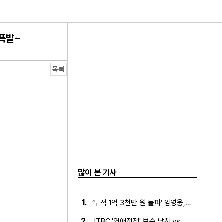
 폭발~
목록
인연은?
많이 본 기사
1.
‘누적 1억 3천만 원 돌파’ 임영웅, 7월 상금 전액 기부
 포켓몬 카드 수집 X 음악 제작자 변신!
2.
JTBC '연애전쟁' 보수 남친 vs 진보 여친, 전국민 초예…