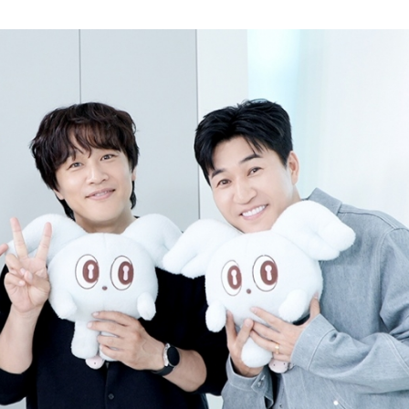
이 캐리어 하나로 여행? 옷 주머니 밀수까지, 기발한 꼼수에 감탄” 일문일답
에 “비상식적인 짓을 사랑으로 포장하지 마!” 따끔한 일침 ‘통쾌’
전국민 초예민 사연 등장! 이효리-서장훈-김희철-소유, 초긴장!
오는 8일 개최
토) 첫 방송 확정! 10년째 장기연애중 서강준♥안은진, 커플 스틸컷 최초 공개