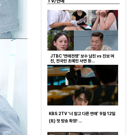
TV/연예
JTBC '연애전쟁' 보수 남친 vs 진보 여
친, 전국민 초예민 사연 등…
KBS 2TV ‘너 말고 다른 연애’ 9월 12일
(토) 첫 방송 확정! …