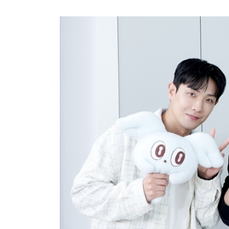
방금 전
| ENA ‘짐쌀라비움’ 제작진, “맥시멀리스트 넷
방금 전
| JTBC ‘연애전쟁’ 서장훈, 외도 합리화한 여자
방금 전
| JTBC '연애전쟁' 보수 남친 vs 진보 여친, 
방금 전
| 서울문화재단 <동북권 시민예술 이음 큰잔치> 
방금 전
| KBS 2TV ‘너 말고 다른 연애’ 9월 12일(