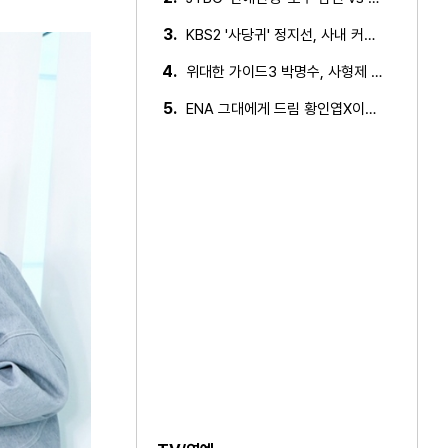
 공개
3.
KBS2 '사당귀' 정지선, 사내 커플 방지 위한 소개팅 추진…
4.
위대한 가이드3 박명수, 사형제 2대 2 분열 위기에 극대노…
5.
ENA 그대에게 드림 황인엽X이혜리, 이대로 헤어지나? 황인…