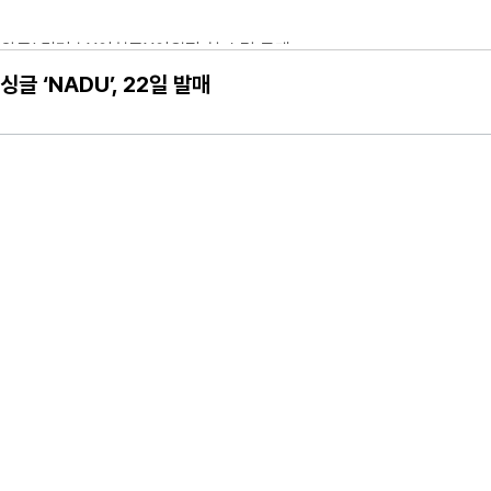
한 국회 토론회 개최
음…대한민국 수사계 전문가들이 파헤친 진실은?
글 ‘NADU’, 22일 발매
애라가 만나게 해준 딸이 내 인생을 바꿔"
금 이 순간 우리 모두를 향한 따뜻한 응원! 반짝반짝 빛나는 꿈과 사랑! 
격 출격! 채연, 막내 자리 견제! "몇 월 데뷔세요?"
와 함께 하는 박인석PD 제일 행복" 꺼드럭
드플래닛페스티벌 최종 라인업 공개!
꽃의 비밀>, 예매 랭킹 1위
전국민 초예민 사연 등장! 이효리-서장훈-김희철-소유, 초긴장!
오는 8일 개최
토) 첫 방송 확정! 10년째 장기연애중 서강준♥안은진, 커플 스틸컷 최초 공개
에 극대노 “이럴 거면 따로 가!”
한 단발 변신
 기부
어지나? 황인엽 VS 백성철 팽팽한 대립각?!