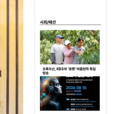
사회/패션
초록우산, KBS와 '동행' 여름방학 특집
방송