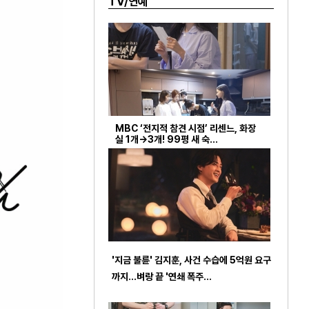
TV/연예
MBC ‘전지적 참견 시점’ 리센느, 화장
실 1개→3개! 99평 새 숙…
'지금 불륜' 김지훈, 사건 수습에 5억원 요구
까지…벼랑 끝 '연쇄 폭주…