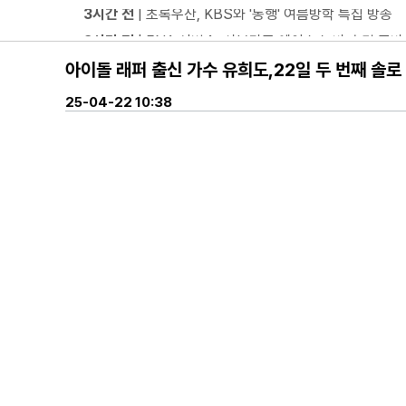
3시간 전
| 음저협, 생성형 AI 시대 창작자 권리 보호 위
3시간 전
| ‘형수다2’ 출산 한 달 앞둔 만삭 아내의 죽
아이돌 래퍼 출신 가수 유희도,22일 두 번째 솔로 싱
3시간 전
| 차인표, 결혼 31년 만에 눈 맞추고 고백 "신
3시간 전
| ENA 그대에게 드림 이혜리였기에 가능했던 지
25-04-22 10:38
3시간 전
| KBS2 '불후의 명곡' ‘히든 터틀맨’ 문세윤, 본
3시간 전
| 넷플릭스 ‘도라이버’ 주우재, "인성 좋은 우리
3시간 전
| ’데이식스 영케이’ 솔로 첫 헤드라이너, 사운
3시간 전
| “10년간 관객이 선택한 코미디의 저력” 연극 <
방금 전
| JTBC '연애전쟁' 보수 남친 vs 진보 여친, 
방금 전
| 서울문화재단 <동북권 시민예술 이음 큰잔치> 
방금 전
| KBS 2TV ‘너 말고 다른 연애’ 9월 12일(
방금 전
| 위대한 가이드3 박명수, 사형제 2대 2 분열 위기
방금 전
| 정보민, ‘사랑이 온다’ 위해 긴 머리 싹둑…과감
방금 전
| ‘누적 1억 3천만 원 돌파’ 임영웅, 7월 상금 전액
방금 전
| ENA 그대에게 드림 황인엽X이혜리, 이대로 헤