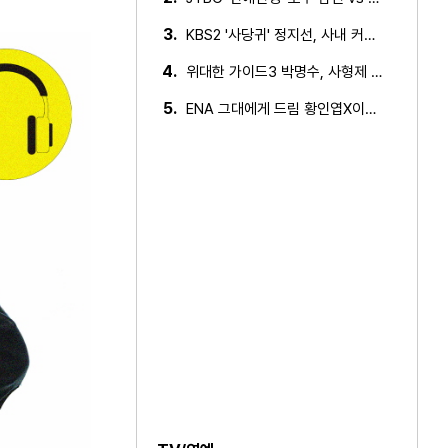
3.
KBS2 '사당귀' 정지선, 사내 커플 방지 위한 소개팅 추진…
4.
위대한 가이드3 박명수, 사형제 2대 2 분열 위기에 극대노…
5.
ENA 그대에게 드림 황인엽X이혜리, 이대로 헤어지나? 황인…