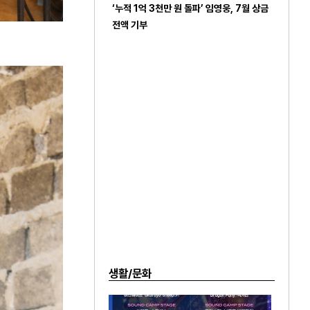
‘누적 1억 3천만 원 돌파’ 임영웅, 7월 상금
전액 기부
생활/문화