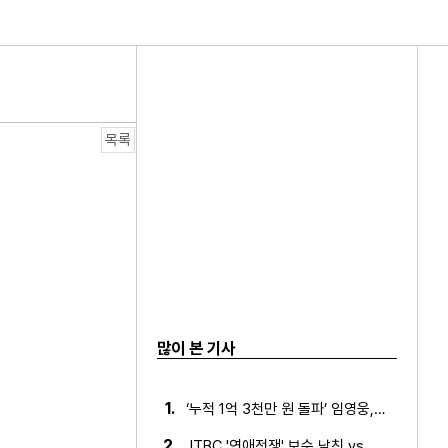
열연 빛났다!
목록
많이 본 기사
1.
‘누적 1억 3천만 원 돌파’ 임영웅, 7월 상금 전액 기부
2.
JTBC '연애전쟁' 보수 남친 vs 진보 여친, 전국민 초예…