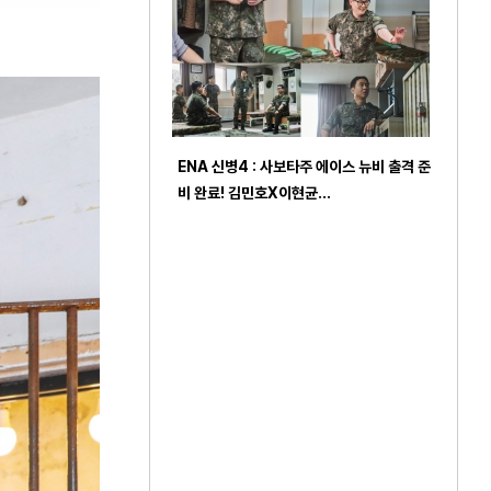
ENA 신병4 : 사보타주 에이스 뉴비 출격 준
비 완료! 김민호X이현균…