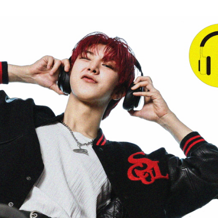
는 ‘2026 국악 플러그인 vol.3’ 개최
→3개! 99평 새 숙소에서 펼쳐지는 5인 5색 리얼 일상 최초 공개!
지…벼랑 끝 '연쇄 폭주'
비 완료! 김민호X이현균X이원정 첫 스틸 공개