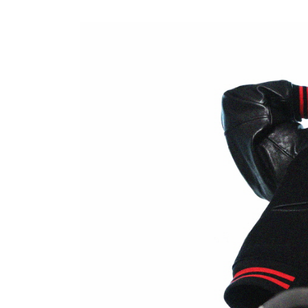
방금 전
| 서울돈화문국악당, 국악 인플루언서 이아진과 함께하
3시간 전
| MBC ‘전지적 참견 시점’ 리센느, 화장실 1개
3시간 전
| '지금 불륜' 김지훈, 사건 수습에 5억원 요구까
3시간 전
| 초록우산, KBS와 '동행' 여름방학 특집 방송
3시간 전
| ENA 신병4 : 사보타주 에이스 뉴비 출격 준