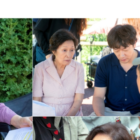
어지나? 황인엽 VS 백성철 팽팽한 대립각?!
는 ‘2026 국악 플러그인 vol.3’ 개최
3개! 99평 새 숙소에서 펼쳐지는 5인 5색 리얼 일상 최초 공개!
…벼랑 끝 '연쇄 폭주'