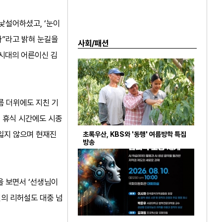
낯설어하셨고, ‘눈이
다”라고 밝혀 눈길을
사회/패션
 시대의 어른이신 김
름 더위에도 지친 기
. 휴식 시간에도 시종
 잃지 않으며 현재진
초록우산, KBS와 '동행' 여름방학 특집
방송
을 보면서 ‘선생님이
번의 리허설도 대충 넘