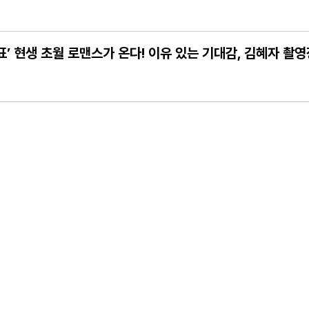
 완료! 김민호X이현균X이원정 첫 스틸 공개
 국회 토론회 개최
자표’ 현생 초월 로맨스가 온다! 이유 있는 기대감, 김혜자 촬
…대한민국 수사계 전문가들이 파헤친 진실은?
라가 만나게 해준 딸이 내 인생을 바꿔"
 이 순간 우리 모두를 향한 따뜻한 응원! 반짝반짝 빛나는 꿈과 사랑! 열
 출격! 채연, 막내 자리 견제! "몇 월 데뷔세요?"
 함께 하는 박인석PD 제일 행복" 꺼드럭
플래닛페스티벌 최종 라인업 공개!
의 비밀>, 예매 랭킹 1위
전국민 초예민 사연 등장! 이효리-서장훈-김희철-소유, 초긴장!
오는 8일 개최
토) 첫 방송 확정! 10년째 장기연애중 서강준♥안은진, 커플 스틸컷 최초 공개
에 극대노 “이럴 거면 따로 가!”
한 단발 변신
 기부