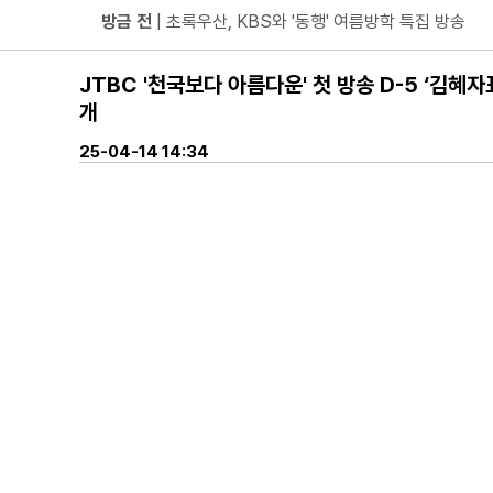
방금 전
| ENA 신병4 : 사보타주 에이스 뉴비 출격 준비
방금 전
| 음저협, 생성형 AI 시대 창작자 권리 보호 위한
JTBC '천국보다 아름다운' 첫 방송 D-5 ‘김혜
방금 전
| ‘형수다2’ 출산 한 달 앞둔 만삭 아내의 죽음
개
방금 전
| 차인표, 결혼 31년 만에 눈 맞추고 고백 "신애
25-04-14 14:34
방금 전
| ENA 그대에게 드림 이혜리였기에 가능했던 지금
방금 전
| KBS2 '불후의 명곡' ‘히든 터틀맨’ 문세윤, 본격
방금 전
| 넷플릭스 ‘도라이버’ 주우재, "인성 좋은 우리와
방금 전
| ’데이식스 영케이’ 솔로 첫 헤드라이너, 사운드
방금 전
| “10년간 관객이 선택한 코미디의 저력” 연극 <꽃
방금 전
| JTBC '연애전쟁' 보수 남친 vs 진보 여친, 
방금 전
| 서울문화재단 <동북권 시민예술 이음 큰잔치> 
방금 전
| KBS 2TV ‘너 말고 다른 연애’ 9월 12일(
방금 전
| 위대한 가이드3 박명수, 사형제 2대 2 분열 위기
방금 전
| 정보민, ‘사랑이 온다’ 위해 긴 머리 싹둑…과감
방금 전
| ‘누적 1억 3천만 원 돌파’ 임영웅, 7월 상금 전액