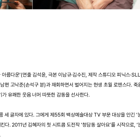
다 아름다운’(연출 김석윤, 극본 이남규·김수진, 제작 스튜디오 피닉스·SL
 남편 고낙준(손석구 분)과 재회하면서 벌어지는 현생 초월 로맨스다. 죽
기가 유쾌한 웃음 너머 따뜻한 감동을 선사한다.
름 세 글자에 있다. 그에게 제55회 백상예술대상 TV 부문 대상을 안긴 ‘
. 2011년 김혜자의 첫 시트콤 도전작 ‘청담동 살아요’를 시작으로, ‘
.