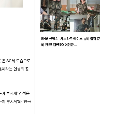
ENA 신병4 : 사보타주 에이스 뉴비 출격 준
비 완료! 김민호X이현균…
L)은 80세 모습으로
음이라는 인생의 끝
눈이 부시게’ 김석윤
눈이 부시게’와 ‘천국