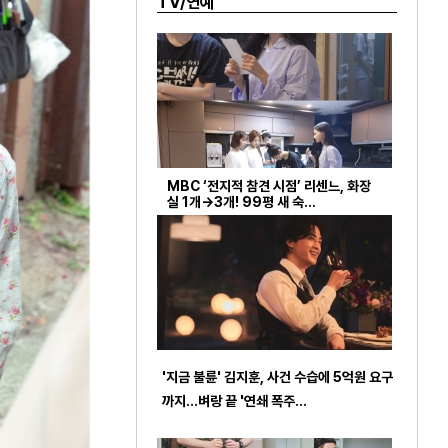
TV/연예
MBC ‘전지적 참견 시점’ 리센느, 화장
실 1개→3개! 99평 새 숙…
'지금 불륜' 김지훈, 사건 수습에 5억원 요구
까지…벼랑 끝 '연쇄 폭주…