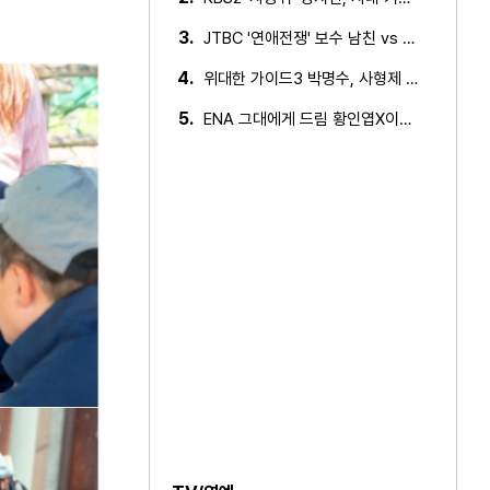
3.
JTBC '연애전쟁' 보수 남친 vs 진보 여친, 전국민 초예…
4.
위대한 가이드3 박명수, 사형제 2대 2 분열 위기에 극대노…
5.
ENA 그대에게 드림 황인엽X이혜리, 이대로 헤어지나? 황인…