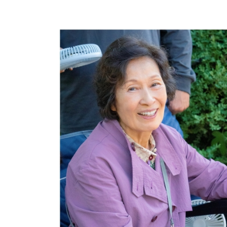
방금 전
| ENA 그대에게 드림 황인엽X이혜리, 이대로 헤
방금 전
| 서울돈화문국악당, 국악 인플루언서 이아진과 함께하
방금 전
| MBC ‘전지적 참견 시점’ 리센느, 화장실 1개→
방금 전
| '지금 불륜' 김지훈, 사건 수습에 5억원 요구까지
방금 전
| 초록우산, KBS와 '동행' 여름방학 특집 방송