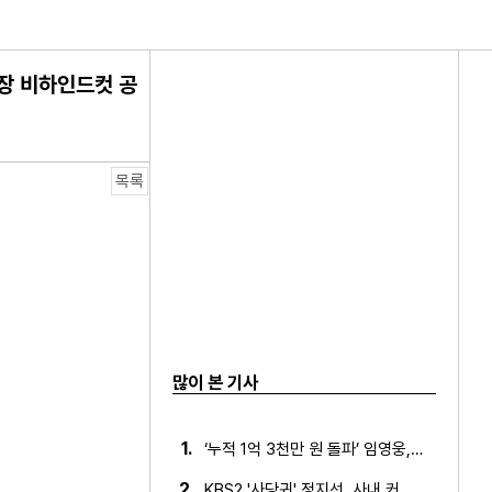
영장 비하인드컷 공
연 빛났다!
목록
많이 본 기사
1.
‘누적 1억 3천만 원 돌파’ 임영웅, 7월 상금 전액 기부
2.
KBS2 '사당귀' 정지선, 사내 커플 방지 위한 소개팅 추진…