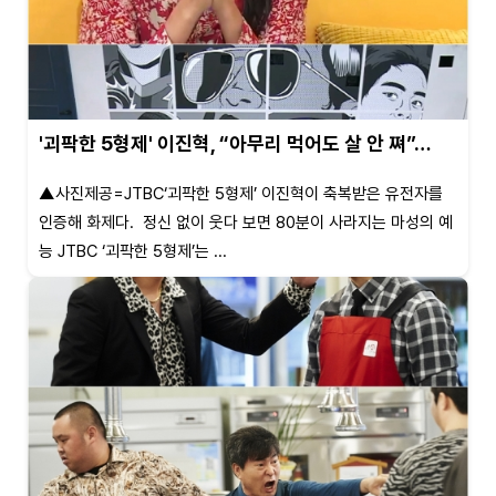
'괴팍한 5형제' 이진혁, “아무리 먹어도 살 안 쪄”…
▲사진제공=JTBC‘괴팍한 5형제’ 이진혁이 축복받은 유전자를
인증해 화제다. 정신 없이 웃다 보면 80분이 사라지는 마성의 예
능 JTBC ‘괴팍한 5형제’는 ...