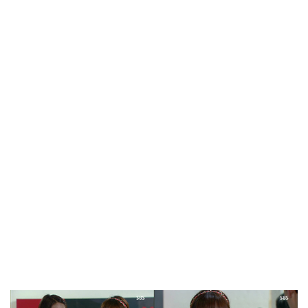
방금 전
| 서울돈화문국악당, 국악 인플루언서 이아진과 함께하는 ...
방금 전
| MBC ‘전지적 참견 시점’ 리센느, 화장실 1개→3개! 99평...
방금 전
| '지금 불륜' 김지훈, 사건 수습에 5억원 요구까지…벼랑 ...
방금 전
| 초록우산, KBS와 '동행' 여름방학 특집 방송
방금 전
| ENA 신병4 : 사보타주 에이스 뉴비 출격 준비 완료! 김...
방금 전
| 음저협, 생성형 AI 시대 창작자 권리 보호 위한 국회 토...
방금 전
| ‘형수다2’ 출산 한 달 앞둔 만삭 아내의 죽음…대한민국 ...
방금 전
| 차인표, 결혼 31년 만에 눈 맞추고 고백 "신애라가...
방금 전
| ENA 그대에게 드림 이혜리였기에 가능했던 지금 이 순간...