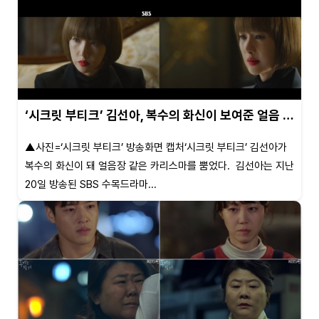
‘시크릿 부티크’ 김선아, 복수의 화신이 보여준 얼음 …
▲사진=‘시크릿 부티크’ 방송화면 캡처‘시크릿 부티크’ 김선아가
복수의 화신이 돼 얼음장 같은 카리스마를 뿜었다. 김선아는 지난
20일 방송된 SBS 수목드라마...