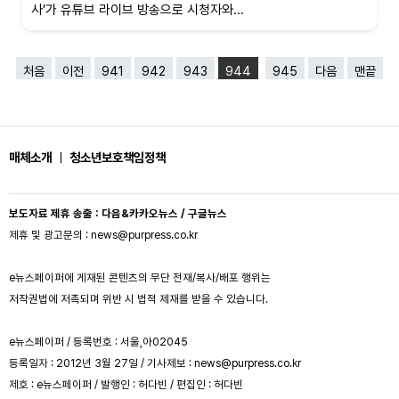
사’가 유튜브 라이브 방송으로 시청자와...
처음
이전
941
942
943
944
945
다음
맨끝
매체소개
ㅣ
청소년보호책임정책
보도자료 제휴 송출 : 다음&카카오뉴스 / 구글뉴스
제휴 및 광고문의 : news@purpress.co.kr
e뉴스페이퍼에 게재된 콘텐츠의 무단 전재/복사/배포 행위는
저작권법에 저촉되며 위반 시 법적 제재를 받을 수 있습니다.
e뉴스페이퍼 / 등록번호 : 서울,아02045
등록일자 : 2012년 3월 27일 / 기사제보 : news@purpress.co.kr
제호 : e뉴스페이퍼 / 발행인 : 허다빈 / 편집인 : 허다빈