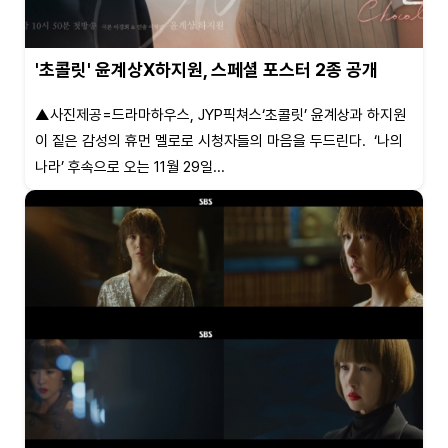
'초콜릿' 윤계상X하지원, 스페셜 포스터 2종 공개
▲사진제공=드라마하우스, JYP픽쳐스‘초콜릿’ 윤계상과 하지원
이 짙은 감성의 휴먼 멜로로 시청자들의 마음을 두드린다. ‘나의
나라’ 후속으로 오는 11월 29일...