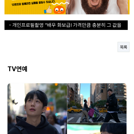
- 개인프로필촬영 ”배우 화보급! 가격만큼 충분히 그 값을
합니다“
- 개인프로필촬영 ”배우 화보급! 가격만큼 충분히 그 값을
합니다“
- 30초 라면 쇼츠에서 인기라면 지금 구매해야된다!
- 직장인들의 이거없으면 에너지 바닥이에요
목록
- 연예인도 집에 하나씩 쟁겨두는 탄산수 그 브랜드
TV연예