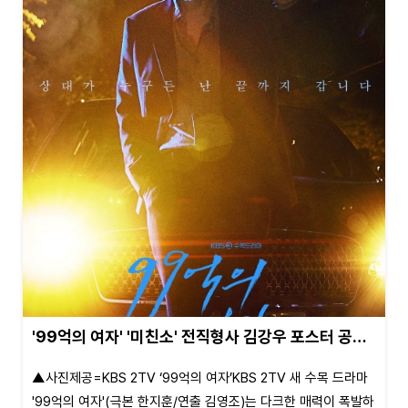
'99억의 여자' '미친소' 전직형사 김강우 포스터 공…
▲사진제공=KBS 2TV ‘99억의 여자’KBS 2TV 새 수목 드라마
'99억의 여자'(극본 한지훈/연출 김영조)는 다크한 매력이 폭발하