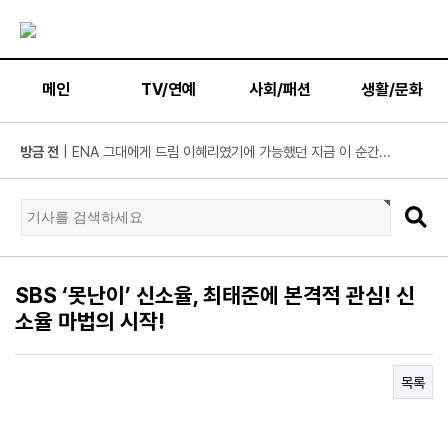
메인
TV/연예
사회/패션
생활/문화
방금 전
| KBS2 '불후의 명곡' ‘히든 터틀맨’ 문세윤, 본격 출격! ...
방금 전
| 넷플릭스 ‘도라이버’ 주우재, "인성 좋은 우리와 ...
방금 전
| ’데이식스 영케이’ 솔로 첫 헤드라이너, 사운드플래닛페...
방금 전
| “10년간 관객이 선택한 코미디의 저력” 연극 <꽃의 ...
방금 전
| JTBC '연애전쟁' 보수 남친 vs 진보 여친, 전국민 초예...
SBS ‘못난이’ 신소율, 최태준에 본격적 관심! 신
방금 전
| 서울문화재단 <동북권 시민예술 이음 큰잔치> 오...
소율 마법의 시작!
방금 전
| KBS 2TV ‘너 말고 다른 연애’ 9월 12일(토) 첫 방송 확...
방금 전
| 위대한 가이드3 박명수, 사형제 2대 2 분열 위기에 극...
목록
방금 전
| 정보민, ‘사랑이 온다’ 위해 긴 머리 싹둑…과감한 단발 ...
방금 전
| ‘누적 1억 3천만 원 돌파’ 임영웅, 7월 상금 전액 기부
방금 전
| ENA 그대에게 드림 황인엽X이혜리, 이대로 헤어지나? ...