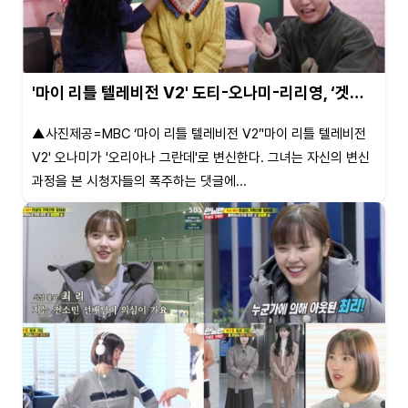
'마이 리틀 텔레비전 V2' 도티-오나미-리리영, ‘겟…
▲사진제공=MBC ‘마이 리틀 텔레비전 V2’'마이 리틀 텔레비전
V2' 오나미가 '오리아나 그란데'로 변신한다. 그녀는 자신의 변신
과정을 본 시청자들의 폭주하는 댓글에...