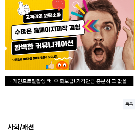
- 개인프로필촬영 ”배우 화보급! 가격만큼 충분히 그 값을
합니다“
- 개인프로필촬영 ”배우 화보급! 가격만큼 충분히 그 값을
합니다“
- 30초 라면 쇼츠에서 인기라면 지금 구매해야된다!
- 직장인들의 이거없으면 에너지 바닥이에요
목록
- 연예인도 집에 하나씩 쟁겨두는 탄산수 그 브랜드
사회/패션