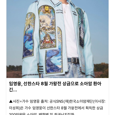
임영웅, 선한스타 8월 가왕전 상금으로 소아암 환아
긴…
▲사진=가수 임영웅 출처: 공식SNS(재)한국소아암재단(이사장:
이성희)은 가수 임영웅이 선한스타 8월 가왕전에서 획득한 상금
200만원을 소아암, 백혈병 및 희귀난치질환...