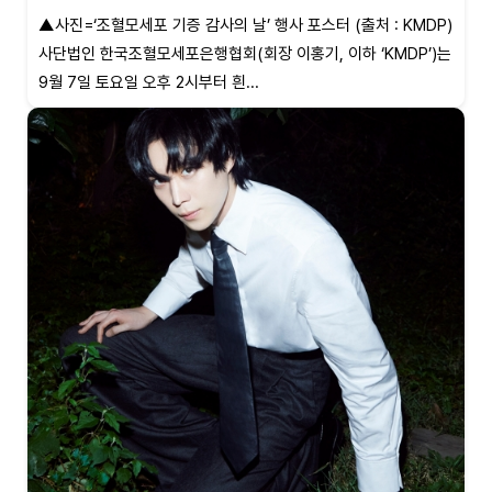
▲사진=‘조혈모세포 기증 감사의 날’ 행사 포스터 (출처 : KMDP)
사단법인 한국조혈모세포은행협회(회장 이홍기, 이하 ‘KMDP’)는
9월 7일 토요일 오후 2시부터 흰...