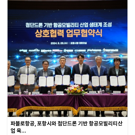
파블로항공, 포항시와 첨단드론 기반 항공모빌리티산
업 육…