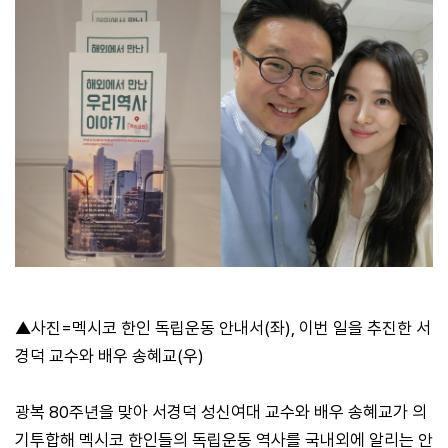
▲사진=멕시코 한인 독립운동 안내서(좌), 이번 일을 추진한 서
경덕 교수와 배우 송혜교(우)
광복 80주년을 맞아 서경덕 성신여대 교수와 배우 송혜교가 의
기투합해 멕시코 한인들의 독립운동 역사를 국내외에 알리는 안