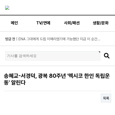
메인
TV/연예
사회/패션
생활/문화
방금 전
| KBS2 '불후의 명곡' ‘히든 터틀맨’ 문세윤, 본격 출격! ...
방금 전
| 넷플릭스 ‘도라이버’ 주우재, "인성 좋은 우리와 ...
방금 전
| ’데이식스 영케이’ 솔로 첫 헤드라이너, 사운드플래닛페...
방금 전
| “10년간 관객이 선택한 코미디의 저력” 연극 <꽃의 ...
방금 전
| JTBC '연애전쟁' 보수 남친 vs 진보 여친, 전국민 초예...
방금 전
| 서울문화재단 <동북권 시민예술 이음 큰잔치> 오...
송혜교-서경덕, 광복 80주년 '멕시코 한인 독립운
동' 알린다
방금 전
| KBS 2TV ‘너 말고 다른 연애’ 9월 12일(토) 첫 방송 확...
방금 전
| 위대한 가이드3 박명수, 사형제 2대 2 분열 위기에 극...
방금 전
| 정보민, ‘사랑이 온다’ 위해 긴 머리 싹둑…과감한 단발 ...
목록
방금 전
| ‘누적 1억 3천만 원 돌파’ 임영웅, 7월 상금 전액 기부
방금 전
| ENA 그대에게 드림 황인엽X이혜리, 이대로 헤어지나? ...