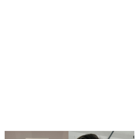
방금 전
| 서울돈화문국악당, 국악 인플루언서 이아진과 함께하는 ...
방금 전
| MBC ‘전지적 참견 시점’ 리센느, 화장실 1개→3개! 99평...
방금 전
| '지금 불륜' 김지훈, 사건 수습에 5억원 요구까지…벼랑 ...
방금 전
| 초록우산, KBS와 '동행' 여름방학 특집 방송
방금 전
| ENA 신병4 : 사보타주 에이스 뉴비 출격 준비 완료! 김...
방금 전
| 음저협, 생성형 AI 시대 창작자 권리 보호 위한 국회 토...
방금 전
| ‘형수다2’ 출산 한 달 앞둔 만삭 아내의 죽음…대한민국 ...
방금 전
| 차인표, 결혼 31년 만에 눈 맞추고 고백 "신애라가...
방금 전
| ENA 그대에게 드림 이혜리였기에 가능했던 지금 이 순간...