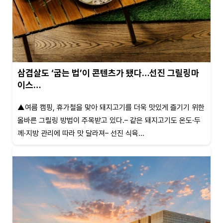
삼겹살도 ‘굽는 법’이 콘텐츠가 됐다…선진 그릴링마
이스…
▲여름 캠핑, 휴가철을 맞아 돼지고기를 더욱 맛있게 즐기기 위한
올바른 그릴링 방법이 주목받고 있다.– 같은 돼지고기도 온도·두
께·지방 관리에 따라 맛 달라져– 선진 식육...