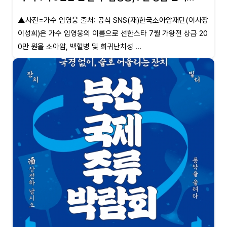
▲사진=가수 임영웅 출처: 공식 SNS(재)한국소아암재단(이사장
이성희)은 가수 임영웅의 이름으로 선한스타 7월 가왕전 상금 20
0만 원을 소아암, 백혈병 및 희귀난치성 ...