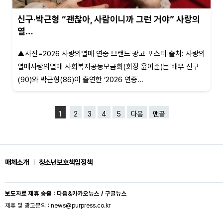
신구·박근형 “괜찮아, 사람이니까 그런 거야” 사랑의
열…
▲사진=2026 사랑의열매 연중 브랜드 광고 포스터 출처: 사랑의
열매사랑의열매 사회복지공동모금회(회장 윤여준)는 배우 신구
(90)와 박근형(86)이 출연한 ‘2026 연중...
1
2
3
4
5
다음
맨끝
매체소개
ㅣ
청소년보호책임정책
보도자료 제휴 송출 : 다음&카카오뉴스 / 구글뉴스
제휴 및 광고문의 : news@purpress.co.kr