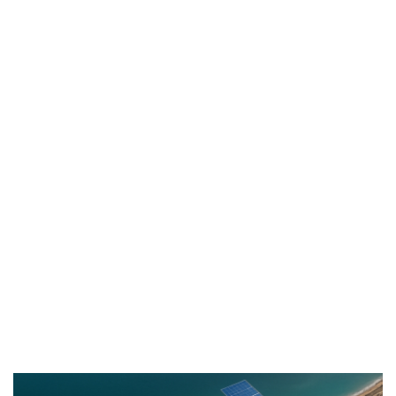
방금 전
| ENA ‘짐쌀라비움’ 제작진, “맥시멀리스트 넷이 캐리어 ...
방금 전
| JTBC ‘연애전쟁’ 서장훈, 외도 합리화한 여자에 “비상식...
방금 전
| JTBC '연애전쟁' 보수 남친 vs 진보 여친, 전국민 초예...
방금 전
| 서울문화재단 <동북권 시민예술 이음 큰잔치> 오...
방금 전
| KBS 2TV ‘너 말고 다른 연애’ 9월 12일(토) 첫 방송 확...
방금 전
| 위대한 가이드3 박명수, 사형제 2대 2 분열 위기에 극...
방금 전
| 정보민, ‘사랑이 온다’ 위해 긴 머리 싹둑…과감한 단발 ...
방금 전
| ‘누적 1억 3천만 원 돌파’ 임영웅, 7월 상금 전액 기부
방금 전
| ENA 그대에게 드림 황인엽X이혜리, 이대로 헤어지나? ...
방금 전
| 서울돈화문국악당, 국악 인플루언서 이아진과 함께하는 ...