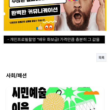
- 개인프로필촬영 ”배우 화보급! 가격만큼 충분히 그 값을
합니다“
- 개인프로필촬영 ”배우 화보급! 가격만큼 충분히 그 값을
합니다“
- 30초 라면 쇼츠에서 인기라면 지금 구매해야된다!
- 직장인들의 이거없으면 에너지 바닥이에요
목록
- 연예인도 집에 하나씩 쟁겨두는 탄산수 그 브랜드
사회/패션