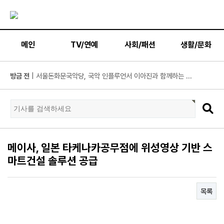
메인
TV/연예
사회/패션
생활/문화
방금 전
| KBS2 '사당귀' 정지선, 사내 커플 방지 위한 소개팅 추...
방금 전
| 넷플릭스 '도라이버', 청룡시리즈어워즈 2관왕 쾌거! '...
방금 전
| 부산국제주류박람회 8월 개최… 주류 산업 회복 이끄는 ‘...
방금 전
| MBC ‘플레이리스트 109’ 차지연, 딘딘 실물에 깜짝! “어...
방금 전
| 김지훈, 불륜남인데 밉지만은 않다… ‘지금 불륜’ 폭주 ...
메이사, 일본 타케나카공무점에 위성영상 기반 스
방금 전
| 위대한 가이드3 박명수 “연예계 생활 최초의 도전”…“알...
마트건설 솔루션 공급
방금 전
| 서울문화재단-충주문화관광재단과 업무협약 체결
방금 전
| 하루 평균 5만여 명 자원봉사 참여… 경제적 가치 1조600...
목록
방금 전
| 빽다방, 여름 시즌 한정 신메뉴 ‘자두·애플스무디’ 2종 ...
방금 전
| MBC ‘라디오스타’ 강남, 이상화와 결혼 후 진짜 ‘국가대...