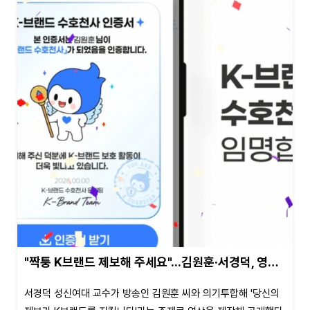
"짝퉁 K브랜드 제보해 주세요"...김원훈·서경덕, 영…
서경덕 성신여대 교수가 방송인 김원훈 씨와 의기투합해 '당신의