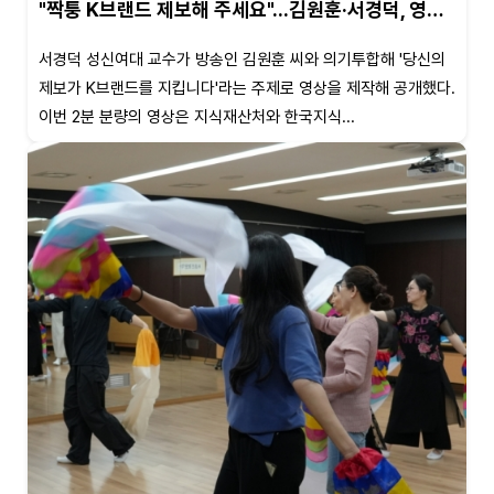
"짝퉁 K브랜드 제보해 주세요"...김원훈·서경덕, 영…
서경덕 성신여대 교수가 방송인 김원훈 씨와 의기투합해 '당신의
제보가 K브랜드를 지킵니다'라는 주제로 영상을 제작해 공개했다.
이번 2분 분량의 영상은 지식재산처와 한국지식...