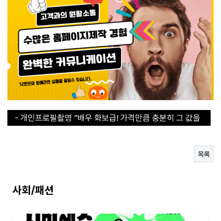
- 개인프로필촬영 ”배우 화보급! 가격만큼 충분히 그 값을
합니다“
- 개인프로필촬영 ”배우 화보급! 가격만큼 충분히 그 값을
합니다“
- 30초 라면 쇼츠에서 인기라면 지금 구매해야된다!
- 직장인들의 이거없으면 에너지 바닥이에요
목록
- 연예인도 집에 하나씩 쟁겨두는 탄산수 그 브랜드
사회/패션