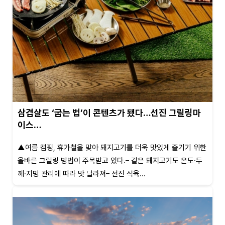
삼겹살도 ‘굽는 법’이 콘텐츠가 됐다…선진 그릴링마
이스…
▲여름 캠핑, 휴가철을 맞아 돼지고기를 더욱 맛있게 즐기기 위한
올바른 그릴링 방법이 주목받고 있다.– 같은 돼지고기도 온도·두
께·지방 관리에 따라 맛 달라져– 선진 식육...