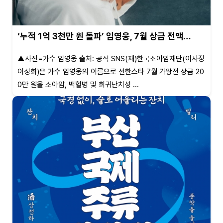
‘누적 1억 3천만 원 돌파’ 임영웅, 7월 상금 전액…
▲사진=가수 임영웅 출처: 공식 SNS(재)한국소아암재단(이사장
이성희)은 가수 임영웅의 이름으로 선한스타 7월 가왕전 상금 20
0만 원을 소아암, 백혈병 및 희귀난치성 ...