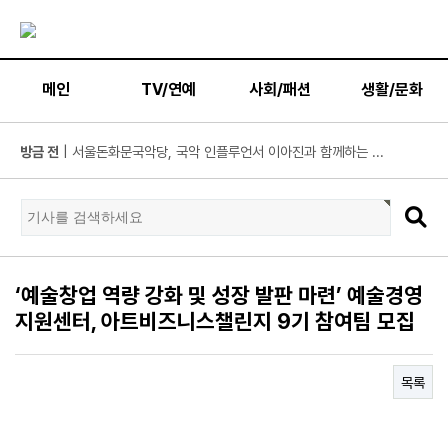
메인
TV/연예
사회/패션
생활/문화
방금 전
| 넷플릭스 '도라이버', 청룡시리즈어워즈 2관왕 쾌거! '...
방금 전
| 부산국제주류박람회 8월 개최… 주류 산업 회복 이끄는 ‘...
방금 전
| MBC ‘플레이리스트 109’ 차지연, 딘딘 실물에 깜짝! “어...
방금 전
| 김지훈, 불륜남인데 밉지만은 않다… ‘지금 불륜’ 폭주 ...
방금 전
| 위대한 가이드3 박명수 “연예계 생활 최초의 도전”…“알...
‘예술창업 역량 강화 및 성장 발판 마련’ 예술경영
방금 전
| 서울문화재단-충주문화관광재단과 업무협약 체결
지원센터, 아트비즈니스챌린지 9기 참여팀 모집
방금 전
| 하루 평균 5만여 명 자원봉사 참여… 경제적 가치 1조600...
방금 전
| 빽다방, 여름 시즌 한정 신메뉴 ‘자두·애플스무디’ 2종 ...
목록
방금 전
| MBC ‘라디오스타’ 강남, 이상화와 결혼 후 진짜 ‘국가대...
방금 전
| ENA ‘짐쌀라비움’ 제작진, “맥시멀리스트 넷이 캐리어 ...