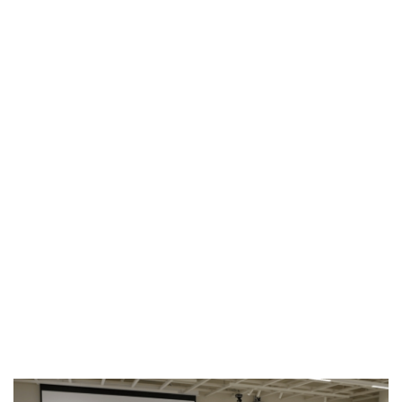
방금 전
| JTBC ‘연애전쟁’ 서장훈, 외도 합리화한 여자에 “비상식...
방금 전
| JTBC '연애전쟁' 보수 남친 vs 진보 여친, 전국민 초예...
방금 전
| 서울문화재단 <동북권 시민예술 이음 큰잔치> 오...
방금 전
| KBS 2TV ‘너 말고 다른 연애’ 9월 12일(토) 첫 방송 확...
방금 전
| 위대한 가이드3 박명수, 사형제 2대 2 분열 위기에 극...
방금 전
| 정보민, ‘사랑이 온다’ 위해 긴 머리 싹둑…과감한 단발 ...
방금 전
| ‘누적 1억 3천만 원 돌파’ 임영웅, 7월 상금 전액 기부
방금 전
| ENA 그대에게 드림 황인엽X이혜리, 이대로 헤어지나? ...
방금 전
| 서울돈화문국악당, 국악 인플루언서 이아진과 함께하는 ...
방금 전
| KBS2 '사당귀' 정지선, 사내 커플 방지 위한 소개팅 추...