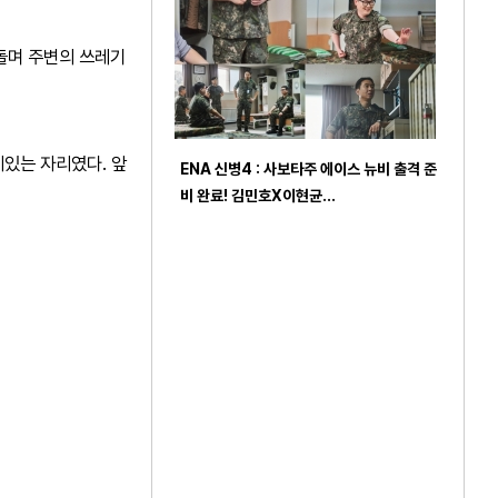
돌며 주변의 쓰레기
있는 자리였다. 앞
ENA 신병4 : 사보타주 에이스 뉴비 출격 준
비 완료! 김민호X이현균…