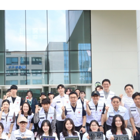
어지나? 황인엽 VS 백성철 팽팽한 대립각?!
는 ‘2026 국악 플러그인 vol.3’ 개최
3개! 99평 새 숙소에서 펼쳐지는 5인 5색 리얼 일상 최초 공개!
…벼랑 끝 '연쇄 폭주'