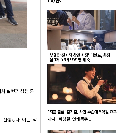
TV/연예
MBC ‘전지적 참견 시점’ 리센느, 화장
실 1개→3개! 99평 새 숙…
치 실현과 청렴 문
'지금 불륜' 김지훈, 사건 수습에 5억원 요구
까지…벼랑 끝 '연쇄 폭주…
진행됐다. 이는 ‘작