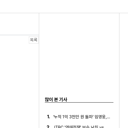
연 빛났다!
목록
많이 본 기사
1.
‘누적 1억 3천만 원 돌파’ 임영웅, 7월 상금 전액 기부
2.
JTBC '연애전쟁' 보수 남친 vs 진보 여친, 전국민 초예…