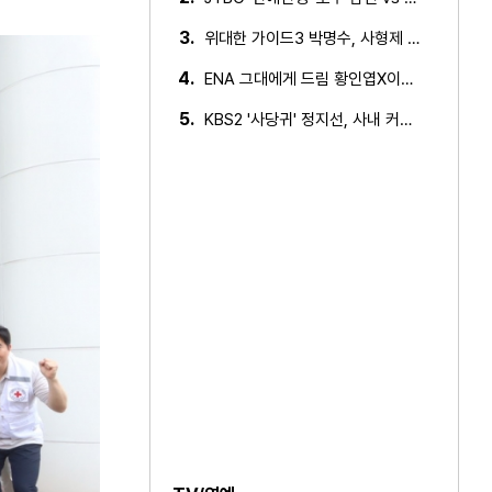
3.
위대한 가이드3 박명수, 사형제 2대 2 분열 위기에 극대노…
4.
ENA 그대에게 드림 황인엽X이혜리, 이대로 헤어지나? 황인…
5.
KBS2 '사당귀' 정지선, 사내 커플 방지 위한 소개팅 추진…