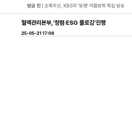
방금 전
| ENA 신병4 : 사보타주 에이스 뉴비 출격 준비
방금 전
| 음저협, 생성형 AI 시대 창작자 권리 보호 위한
혈액관리본부,‘청렴·ESG 플로깅’진행
방금 전
| ‘형수다2’ 출산 한 달 앞둔 만삭 아내의 죽음
방금 전
| 차인표, 결혼 31년 만에 눈 맞추고 고백 "신애
25-05-21 17:06
방금 전
| ENA 그대에게 드림 이혜리였기에 가능했던 지금
방금 전
| KBS2 '불후의 명곡' ‘히든 터틀맨’ 문세윤, 본격
방금 전
| 넷플릭스 ‘도라이버’ 주우재, "인성 좋은 우리와
방금 전
| ’데이식스 영케이’ 솔로 첫 헤드라이너, 사운드
방금 전
| “10년간 관객이 선택한 코미디의 저력” 연극 <꽃
방금 전
| JTBC '연애전쟁' 보수 남친 vs 진보 여친, 
방금 전
| 서울문화재단 <동북권 시민예술 이음 큰잔치> 
방금 전
| KBS 2TV ‘너 말고 다른 연애’ 9월 12일(
방금 전
| 위대한 가이드3 박명수, 사형제 2대 2 분열 위기
방금 전
| 정보민, ‘사랑이 온다’ 위해 긴 머리 싹둑…과감
방금 전
| ‘누적 1억 3천만 원 돌파’ 임영웅, 7월 상금 전액