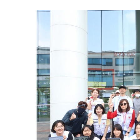
방금 전
| ENA 그대에게 드림 황인엽X이혜리, 이대로 헤
방금 전
| 서울돈화문국악당, 국악 인플루언서 이아진과 함께하
방금 전
| MBC ‘전지적 참견 시점’ 리센느, 화장실 1개→
방금 전
| '지금 불륜' 김지훈, 사건 수습에 5억원 요구까지
방금 전
| 초록우산, KBS와 '동행' 여름방학 특집 방송