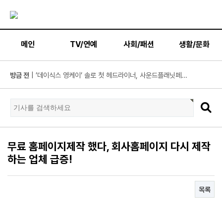
메인
TV/연예
사회/패션
생활/문화
방금 전
| “10년간 관객이 선택한 코미디의 저력” 연극 <꽃의 ...
방금 전
| JTBC '연애전쟁' 보수 남친 vs 진보 여친, 전국민 초예...
방금 전
| 서울문화재단 <동북권 시민예술 이음 큰잔치> 오...
방금 전
| KBS 2TV ‘너 말고 다른 연애’ 9월 12일(토) 첫 방송 확...
방금 전
| 위대한 가이드3 박명수, 사형제 2대 2 분열 위기에 극...
방금 전
| 정보민, ‘사랑이 온다’ 위해 긴 머리 싹둑…과감한 단발 ...
무료 홈페이지제작 했다, 회사홈페이지 다시 제작
방금 전
| ‘누적 1억 3천만 원 돌파’ 임영웅, 7월 상금 전액 기부
하는 업체 급증!
방금 전
| ENA 그대에게 드림 황인엽X이혜리, 이대로 헤어지나? ...
방금 전
| 서울돈화문국악당, 국악 인플루언서 이아진과 함께하는 ...
목록
방금 전
| MBC ‘전지적 참견 시점’ 리센느, 화장실 1개→3개! 99평...
방금 전
| '지금 불륜' 김지훈, 사건 수습에 5억원 요구까지…벼랑 ...