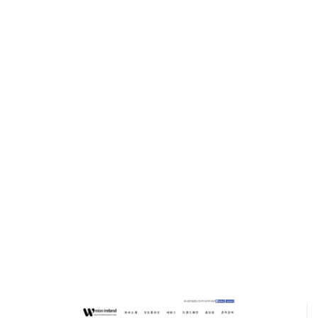
방금 전
| 초록우산, KBS와 '동행' 여름방학 특집 방송
방금 전
| ENA 신병4 : 사보타주 에이스 뉴비 출격 준비 완료! 김...
방금 전
| 음저협, 생성형 AI 시대 창작자 권리 보호 위한 국회 토...
방금 전
| ‘형수다2’ 출산 한 달 앞둔 만삭 아내의 죽음…대한민국 ...
방금 전
| 차인표, 결혼 31년 만에 눈 맞추고 고백 "신애라가...
방금 전
| ENA 그대에게 드림 이혜리였기에 가능했던 지금 이 순간...
방금 전
| KBS2 '불후의 명곡' ‘히든 터틀맨’ 문세윤, 본격 출격! ...
방금 전
| 넷플릭스 ‘도라이버’ 주우재, "인성 좋은 우리와 ...
방금 전
| ’데이식스 영케이’ 솔로 첫 헤드라이너, 사운드플래닛페...