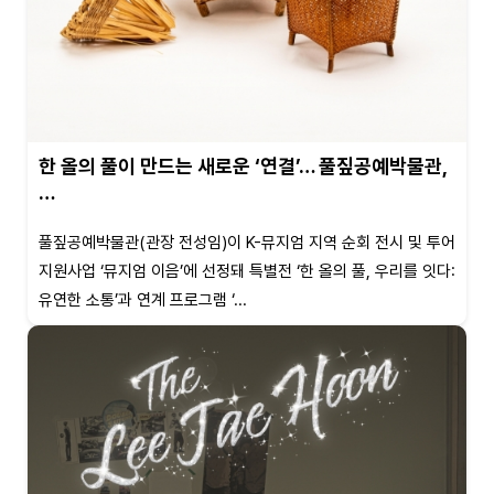
한 올의 풀이 만드는 새로운 ‘연결’… 풀짚공예박물관,
…
풀짚공예박물관(관장 전성임)이 K-뮤지엄 지역 순회 전시 및 투어
지원사업 ‘뮤지엄 이음’에 선정돼 특별전 ‘한 올의 풀, 우리를 잇다:
유연한 소통’과 연계 프로그램 ‘...