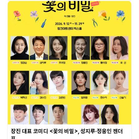
장진 대표 코미디 <꽃의 비밀>, 성지루·정웅인 젠더
프…