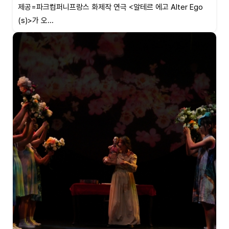
제공=파크컴퍼니프랑스 화제작 연극 <알테르 에고 Alter Ego
(s)>가 오...