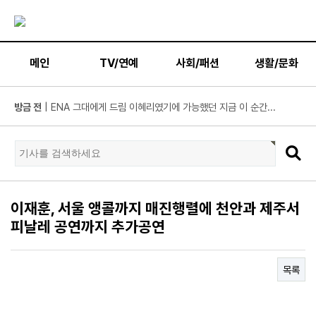
메인
TV/연예
사회/패션
생활/문화
방금 전
| KBS2 '불후의 명곡' ‘히든 터틀맨’ 문세윤, 본격 출격! ...
방금 전
| 넷플릭스 ‘도라이버’ 주우재, "인성 좋은 우리와 ...
방금 전
| ’데이식스 영케이’ 솔로 첫 헤드라이너, 사운드플래닛페...
방금 전
| “10년간 관객이 선택한 코미디의 저력” 연극 <꽃의 ...
방금 전
| JTBC '연애전쟁' 보수 남친 vs 진보 여친, 전국민 초예...
이재훈, 서울 앵콜까지 매진행렬에 천안과 제주서
방금 전
| 서울문화재단 <동북권 시민예술 이음 큰잔치> 오...
피날레 공연까지 추가공연
방금 전
| KBS 2TV ‘너 말고 다른 연애’ 9월 12일(토) 첫 방송 확...
방금 전
| 위대한 가이드3 박명수, 사형제 2대 2 분열 위기에 극...
목록
방금 전
| 정보민, ‘사랑이 온다’ 위해 긴 머리 싹둑…과감한 단발 ...
방금 전
| ‘누적 1억 3천만 원 돌파’ 임영웅, 7월 상금 전액 기부