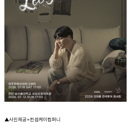
▲사진제공=컨셉케이컴퍼니