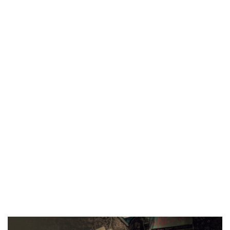
방금 전
| ENA 그대에게 드림 황인엽X이혜리, 이대로 헤어지나? ...
방금 전
| 서울돈화문국악당, 국악 인플루언서 이아진과 함께하는 ...
방금 전
| MBC ‘전지적 참견 시점’ 리센느, 화장실 1개→3개! 99평...
방금 전
| '지금 불륜' 김지훈, 사건 수습에 5억원 요구까지…벼랑 ...
방금 전
| 초록우산, KBS와 '동행' 여름방학 특집 방송
방금 전
| ENA 신병4 : 사보타주 에이스 뉴비 출격 준비 완료! 김...
방금 전
| 음저협, 생성형 AI 시대 창작자 권리 보호 위한 국회 토...
방금 전
| ‘형수다2’ 출산 한 달 앞둔 만삭 아내의 죽음…대한민국 ...
방금 전
| 차인표, 결혼 31년 만에 눈 맞추고 고백 "신애라가...
방금 전
| ENA 그대에게 드림 이혜리였기에 가능했던 지금 이 순간...