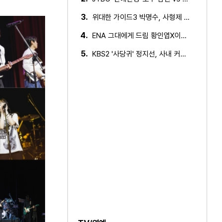
3.
위대한 가이드3 박명수, 사형제 2대 2 분열 위기에 극대노…
4.
ENA 그대에게 드림 황인엽X이혜리, 이대로 헤어지나? 황인…
5.
KBS2 '사당귀' 정지선, 사내 커플 방지 위한 소개팅 추진…