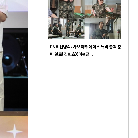
ENA 신병4 : 사보타주 에이스 뉴비 출격 준
비 완료! 김민호X이현균…