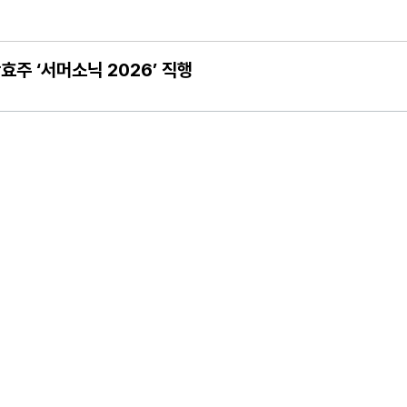
 완료! 김민호X이현균X이원정 첫 스틸 공개
 국회 토론회 개최
안효주 ‘서머소닉 2026’ 직행
…대한민국 수사계 전문가들이 파헤친 진실은?
라가 만나게 해준 딸이 내 인생을 바꿔"
 이 순간 우리 모두를 향한 따뜻한 응원! 반짝반짝 빛나는 꿈과 사랑! 열
 출격! 채연, 막내 자리 견제! "몇 월 데뷔세요?"
 함께 하는 박인석PD 제일 행복" 꺼드럭
플래닛페스티벌 최종 라인업 공개!
의 비밀>, 예매 랭킹 1위
전국민 초예민 사연 등장! 이효리-서장훈-김희철-소유, 초긴장!
오는 8일 개최
토) 첫 방송 확정! 10년째 장기연애중 서강준♥안은진, 커플 스틸컷 최초 공개
에 극대노 “이럴 거면 따로 가!”
한 단발 변신
 기부