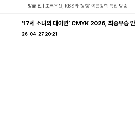
방금 전
| ENA 신병4 : 사보타주 에이스 뉴비 출격 준비
방금 전
| 음저협, 생성형 AI 시대 창작자 권리 보호 위한
’17세 소녀의 대이변’ CMYK 2026, 최종우승 
방금 전
| ‘형수다2’ 출산 한 달 앞둔 만삭 아내의 죽음
방금 전
| 차인표, 결혼 31년 만에 눈 맞추고 고백 "신애
26-04-27 20:21
방금 전
| ENA 그대에게 드림 이혜리였기에 가능했던 지금
방금 전
| KBS2 '불후의 명곡' ‘히든 터틀맨’ 문세윤, 본격
방금 전
| 넷플릭스 ‘도라이버’ 주우재, "인성 좋은 우리와
방금 전
| ’데이식스 영케이’ 솔로 첫 헤드라이너, 사운드
방금 전
| “10년간 관객이 선택한 코미디의 저력” 연극 <꽃
방금 전
| JTBC '연애전쟁' 보수 남친 vs 진보 여친, 
방금 전
| 서울문화재단 <동북권 시민예술 이음 큰잔치> 
방금 전
| KBS 2TV ‘너 말고 다른 연애’ 9월 12일(
방금 전
| 위대한 가이드3 박명수, 사형제 2대 2 분열 위기
방금 전
| 정보민, ‘사랑이 온다’ 위해 긴 머리 싹둑…과감
방금 전
| ‘누적 1억 3천만 원 돌파’ 임영웅, 7월 상금 전액