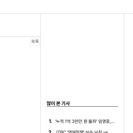
연 빛났다!
목록
많이 본 기사
1.
‘누적 1억 3천만 원 돌파’ 임영웅, 7월 상금 전액 기부
2.
JTBC '연애전쟁' 보수 남친 vs 진보 여친, 전국민 초예…