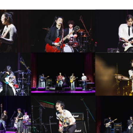
어지나? 황인엽 VS 백성철 팽팽한 대립각?!
는 ‘2026 국악 플러그인 vol.3’ 개최
3개! 99평 새 숙소에서 펼쳐지는 5인 5색 리얼 일상 최초 공개!
…벼랑 끝 '연쇄 폭주'