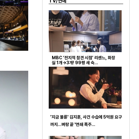
TV/연예
MBC ‘전지적 참견 시점’ 리센느, 화장
실 1개→3개! 99평 새 숙…
'지금 불륜' 김지훈, 사건 수습에 5억원 요구
까지…벼랑 끝 '연쇄 폭주…