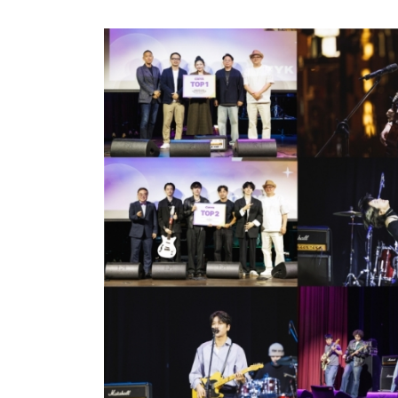
방금 전
| ENA 그대에게 드림 황인엽X이혜리, 이대로 헤
방금 전
| 서울돈화문국악당, 국악 인플루언서 이아진과 함께하
방금 전
| MBC ‘전지적 참견 시점’ 리센느, 화장실 1개→
방금 전
| '지금 불륜' 김지훈, 사건 수습에 5억원 요구까지
방금 전
| 초록우산, KBS와 '동행' 여름방학 특집 방송