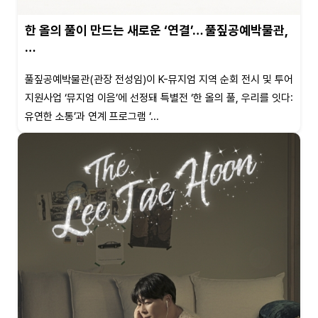
한 올의 풀이 만드는 새로운 ‘연결’… 풀짚공예박물관,
…
풀짚공예박물관(관장 전성임)이 K-뮤지엄 지역 순회 전시 및 투어
지원사업 ‘뮤지엄 이음’에 선정돼 특별전 ‘한 올의 풀, 우리를 잇다:
유연한 소통’과 연계 프로그램 ‘...