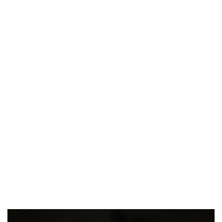
방금 전
| 서울돈화문국악당, 국악 인플루언서 이아진과 함께하는 ...
방금 전
| MBC ‘전지적 참견 시점’ 리센느, 화장실 1개→3개! 99평...
방금 전
| '지금 불륜' 김지훈, 사건 수습에 5억원 요구까지…벼랑 ...
방금 전
| 초록우산, KBS와 '동행' 여름방학 특집 방송
방금 전
| ENA 신병4 : 사보타주 에이스 뉴비 출격 준비 완료! 김...
방금 전
| 음저협, 생성형 AI 시대 창작자 권리 보호 위한 국회 토...
방금 전
| ‘형수다2’ 출산 한 달 앞둔 만삭 아내의 죽음…대한민국 ...
방금 전
| 차인표, 결혼 31년 만에 눈 맞추고 고백 "신애라가...
방금 전
| ENA 그대에게 드림 이혜리였기에 가능했던 지금 이 순간...