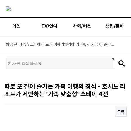
메인
TV/연예
사회/패션
생활/문화
방금 전
| KBS2 '불후의 명곡' ‘히든 터틀맨’ 문세윤, 본격 출격! ...
방금 전
| 넷플릭스 ‘도라이버’ 주우재, "인성 좋은 우리와 ...
방금 전
| ’데이식스 영케이’ 솔로 첫 헤드라이너, 사운드플래닛페...
방금 전
| “10년간 관객이 선택한 코미디의 저력” 연극 <꽃의 ...
방금 전
| JTBC '연애전쟁' 보수 남친 vs 진보 여친, 전국민 초예...
방금 전
| 서울문화재단 <동북권 시민예술 이음 큰잔치> 오...
따로 또 같이 즐기는 가족 여행의 정석 - 호시노 리
방금 전
| KBS 2TV ‘너 말고 다른 연애’ 9월 12일(토) 첫 방송 확...
조트가 제안하는 ‘가족 맞춤형’ 스테이 4선
방금 전
| 위대한 가이드3 박명수, 사형제 2대 2 분열 위기에 극...
방금 전
| 정보민, ‘사랑이 온다’ 위해 긴 머리 싹둑…과감한 단발 ...
목록
방금 전
| ‘누적 1억 3천만 원 돌파’ 임영웅, 7월 상금 전액 기부
방금 전
| ENA 그대에게 드림 황인엽X이혜리, 이대로 헤어지나? ...