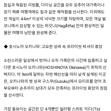
침실과 독립된 리빙룸, 다이닝 공간을 모두 갖추어 대가족이나
장기 체류 여행객에도 집과 같은 쾌적함을 선사한다. 이외에도
전 객실이 44㎡ 이상의 넉넉한 크기를 자랑하며, 모든 객실 발
코니에서 감상할 수 있는 하갓냐(Hagåtña) 만의 환상적인 일
몰은 여행의 낭만을 완성해 준다.
◆ 호시노야 오키나와: 고요한 성곽 속 프라이빗 럭셔리 휴양
소란스러운 일상에서 벗어나 오직 가족만의 시간에 집중하고 싶
다면 호시노야 오키나와(HOSHINOYA Okinawa)가 최적의 선
택지다. 약 1km에 달하는 자연 해안선을 따라 낮게 설계된 이곳
은, 오키나와의 옛 성곽 구스쿠(Gusuku)에서 모티프를 얻어 조
부모부터 손주까지 삼대가 모두 만족하는 프라이빗 휴양의 정점
을 선사한다.
가장 돋보이는 공간은 단 4개뿐인 빌라형 스위트 ‘티다(Tid